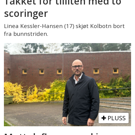
Takket for tilliten med to
scoringer
Linea Kessler-Hansen (17) skjøt Kolbotn bort
fra bunnstriden.
PLUSS