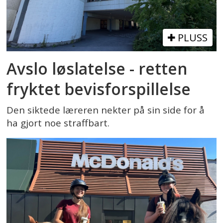
PLUSS
Avslo løslatelse - retten
fryktet bevisforspillelse
Den siktede læreren nekter på sin side for å
ha gjort noe straffbart.