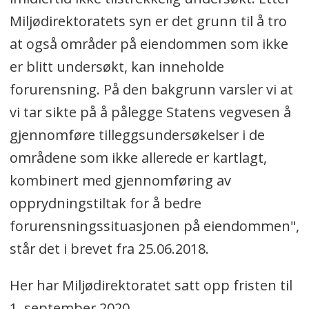
løsmasser, inkludert syredannende
Miljødirektoratets syn er det grunn til å tro
svartskifer som alunskifer.
at også områder på eiendommen som ikke
er blitt undersøkt, kan inneholde
Ifølge Norges Geotekniske Institutt
forurensning. På den bakgrunn varsler vi at
(NGI), som gjennomførte
vi tar sikte på å pålegge Statens vegvesen å
undersøkelsene på stedet, kan
gjennomføre tilleggsundersøkelser i de
samlet volum av svartskifermassene
områdene som ikke allerede er kartlagt,
på Taraldrud anslås til omtrent
kombinert med gjennomføring av
52.000
kubikkmeter
. Om lag 40
opprydningstiltak for å bedre
prosent av svartskifermassene
forurensningssituasjonen på eiendommen",
befinner seg på areal eid av Statens
står det i brevet fra 25.06.2018.
vegvesen. Deler av disse massene
ligger under avkjøringen fra E6 til
Her har Miljødirektoratet satt opp fristen til
Kolbotn/Sofiemyr.
1. september 2020.