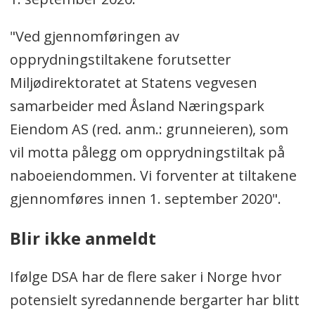
Syredannende svartskifer fører ved
"Ved gjennomføringen av
kontakt med luft og vann til sur
opprydningstiltakene forutsetter
avrenning, utlekking av tungmetaller,
Miljødirektoratet at Statens vegvesen
temperaturøkning og fare for
samarbeider med Åsland Næringspark
selvantenning. I tillegg kan slik
Eiendom AS (red. anm.: grunneieren), som
svartskifer også lekke ut det
vil motta pålegg om opprydningstiltak på
radioaktive stoffet uran.
naboeiendommen. Vi forventer at tiltakene
Den syredannende svartskiferen gjør
gjennomføres innen 1. september 2020".
at området på Taraldrud nå anses
Blir ikke anmeldt
som forurenset. Siden 2006 har
forurensningssituasjonen blitt fulgt
Ifølge DSA har de flere saker i Norge hvor
opp av forurensningsmyndighetene.
potensielt syredannende bergarter har blitt
Statens strålevern har fulgt opp