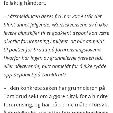
feilaktig håndtert.
saken siden 2014 når det gjelder
radioaktiv forurensning og avfall.
– I årsmeldingen deres fra mai 2019 står det
Kilde:
Brev 2013/9444 fra
blant annet følgende: «Konsekvensene av å ikke
Miljødirektoratet til SVV, datert
levere alunskifer til et godkjent deponi kan være
25.06.2018
alvorlig forurensning i miljøet, og blir anmeldt
til politiet for brudd på forurensningsloven».
Hvorfor har ingen av grunneierne (verken tidl.
eller nåværende) blitt anmeldt for å ikke rydde
opp deponiet på Taraldrud?
– I den konkrete saken har grunneieren på
Taraldrud søkt om å gjøre tiltak for å hindre
forurensing, og har på denne måten forsøkt
å oppfylle sitt krav etter forurensningsloven