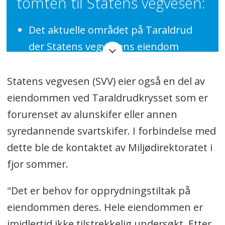
tomten til Statens vegvesen:
Det aktuelle området på Taraldrud
der Statens vegvesens eiendom
ligger, ble på slutten av 1970-tallet og
frem til 2006 benyttet til utfylling av
Statens vegvesen (SVV) eier også en del av
masser i forbindelse med etablering
eiendommen ved Taraldrudkrysset som er
av E6.
forurenset av alunskifer eller annen
syredannende svartskifer. I forbindelse med
Hensikten var da å gjøre området
dette ble de kontaktet av Miljødirektoratet i
egnet som dyrket mark, og det ble
fjor sommer.
gitt tillatelser til dette av
landbruksmyndighetene.
"Det er behov for opprydningstiltak på
Masser som ble benyttet har vært
eiendommen deres. Hele eiendommen er
ulike typer mineralske stein- og
imidlertid ikke tilstrekkelig undersøkt. Etter