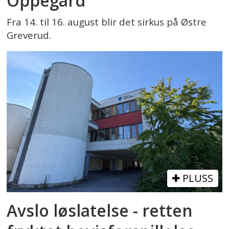
Oppegård
Fra 14. til 16. august blir det sirkus på Østre
Greverud.
PLUSS
Avslo løslatelse - retten