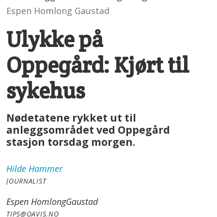
Espen Homlong Gaustad
Ulykke på
Oppegård: Kjørt til
sykehus
Nødetatene rykket ut til
anleggsområdet ved Oppegård
stasjon torsdag morgen.
Hilde
Hammer
JOURNALIST
Espen Homlong
Gaustad
TIPS@OAVIS.NO