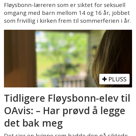
Fløysbonn-læreren som er siktet for seksuell
omgang med barn mellom 14 og 16 år, jobbet
som frivillig i kirken frem til sommerferien i år.
PLUSS
Tidligere Fløysbonn-elev til
OAvis: – Har prøvd å legge
det bak meg
Det sier en kvinne som hadde den nå siktede