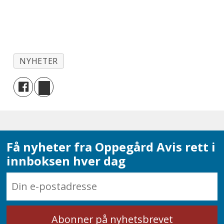
Tilbudet er gratis og åpent for alle
mellom 12 og 24 år.
NYHETER
Få nyheter fra Oppegård Avis rett i
innboksen hver dag