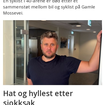
En syklist i 40-årene er død etter et
sammenstøt mellom bil og syklist på Gamle
Mossevei.
Hat og hyllest etter
sjokksak