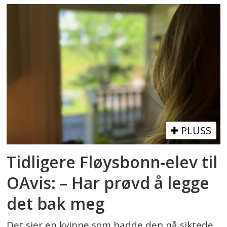
PLUSS
Tidligere Fløysbonn-elev til
OAvis: – Har prøvd å legge
det bak meg
Det sier en kvinne som hadde den nå siktede