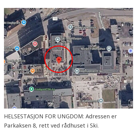
Mandag: kl. 11.00–14.00
Torsdag: kl. 11.00–14.00
Tirsdag og onsdag: Åpent for
timeavtaler
Timebestilling:
P-stav og spiral krever timebestilling.
Tirsdag og onsdag må time avtales
på telefon.
HELSESTASJON FOR UNGDOM: Adressen er
Parkaksen 8, rett ved rådhuset i Ski.
Telefon:
45 65 83 13