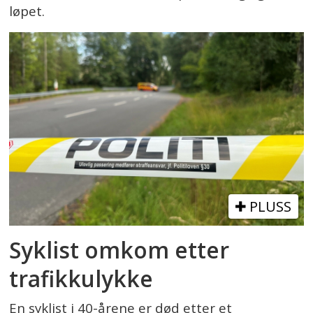
løpet.
PLUSS
Syklist omkom etter
trafikkulykke
En syklist i 40-årene er død etter et