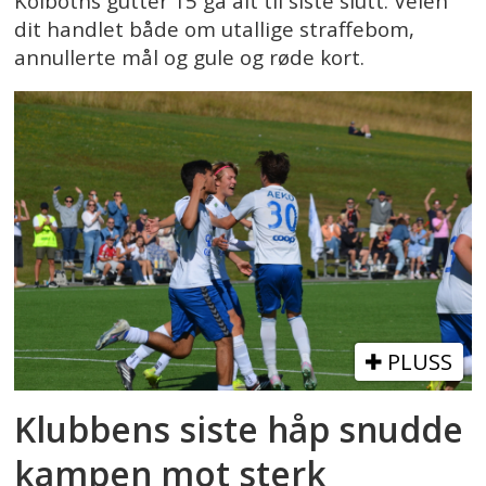
Kolbotns gutter 15 ga alt til siste slutt. Veien
dit handlet både om utallige straffebom,
annullerte mål og gule og røde kort.
PLUSS
Klubbens siste håp snudde
kampen mot sterk