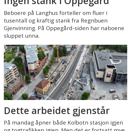
Ingen stank i Oppegård
Beboere på Langhus forteller om fluer i
tusentall og kraftig stank fra Regnbuen
Gjenvinning. På Oppegård-siden har naboene
sluppet unna.
Dette arbeidet gjenstår
På mandag åpner både Kolbotn stasjon igjen
og togtrafikken igjen. Men det er fortsatt mye