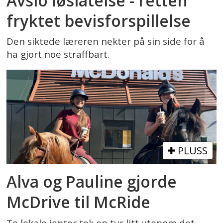
Avslo løslatelse - retten
fryktet bevisforspillelse
Den siktede læreren nekter på sin side for å
ha gjort noe straffbart.
PLUSS
Alva og Pauline gjorde
McDrive til McRide
To lokale jenter tok en tur litt utenom det