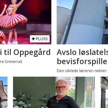
PLUSS
i til Oppegård
Avslo løslatel
bevisforspille
stre Greverud.
Den siktede læreren nekter p