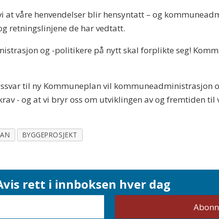
vi at våre henvendelser blir hensyntatt – og kommunea
g retningslinjene de har vedtatt.
strasjon og -politikere på nytt skal forplikte seg! Kom
ingssvar til ny Kommuneplan vil kommuneadministrasjon o
 krav - og at vi bryr oss om utviklingen av og fremtiden t
LAN
BYGGEPROSJEKT
vis rett i innboksen hver dag