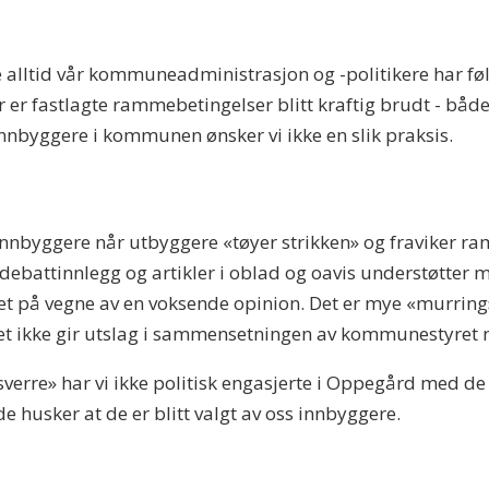
 alltid vår kommuneadministrasjon og -politikere har følt 
er fastlagte rammebetingelser blitt kraftig brudt - båd
nbyggere i kommunen ønsker vi ikke en slik praksis.
 innbyggere når utbyggere «tøyer strikken» og fraviker 
debattinnlegg og artikler i oblad og oavis understøtter m
 det på vegne av en voksende opinion. Det er mye «murrin
et ikke gir utslag i sammensetningen av kommunestyret ne
sverre» har vi ikke politisk engasjerte i Oppegård med de 
e husker at de er blitt valgt av oss innbyggere.