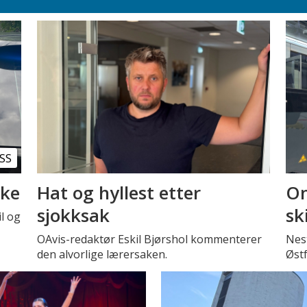
SS
kke
Hat og hyllest etter
Om
sjokksak
sk
l og
OAvis-redaktør Eskil Bjørshol kommenterer
Nest
den alvorlige lærersaken.
Øst