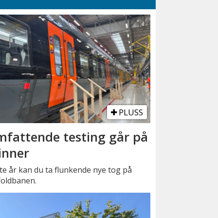
PLUSS
fattende testing går på
inner
e år kan du ta flunkende nye tog på
foldbanen.