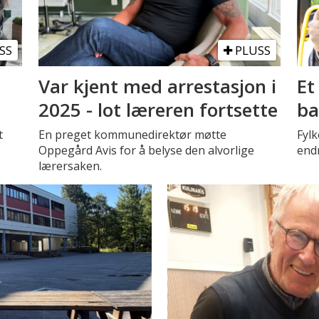
SS
PLUSS
Var kjent med arrestasjon i
Et
2025 - lot læreren fortsette
ba
t
En preget kommunedirektør møtte
Fyl
Oppegård Avis for å belyse den alvorlige
endr
lærersaken.