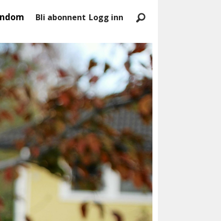
endom
Bli abonnent
Logg inn