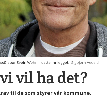
ned? spør Svein Wøhni i dette innlegget.
Sigbjørn Vedeld
 vi vil ha det?
 krav til de som styrer vår kommune.