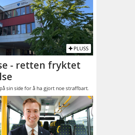
PLUSS
se - retten fryktet
lse
å sin side for å ha gjort noe straffbart.