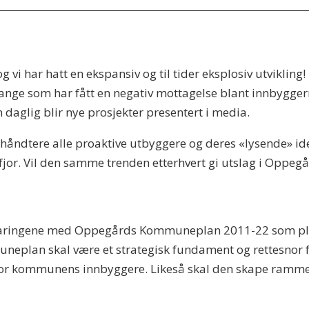
g vi har hatt en ekspansiv og til tider eksplosiv utvikling
mange som har fått en negativ mottagelse blant innbyggern
 daglig blir nye prosjekter presentert i media.
åndtere alle proaktive utbyggere og deres «lysende» idee
i fjor. Vil den samme trenden etterhvert gi utslag i Oppe
r erfaringene med Oppegårds Kommuneplan 2011-22 som pl
muneplan skal være et strategisk fundament og rettesno
 for kommunens innbyggere. Likeså skal den skape ramm