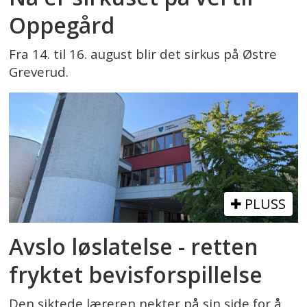
Oppegård
Fra 14. til 16. august blir det sirkus på Østre
Greverud.
PLUSS
Avslo løslatelse - retten
fryktet bevisforspillelse
Den siktede læreren nekter på sin side for å