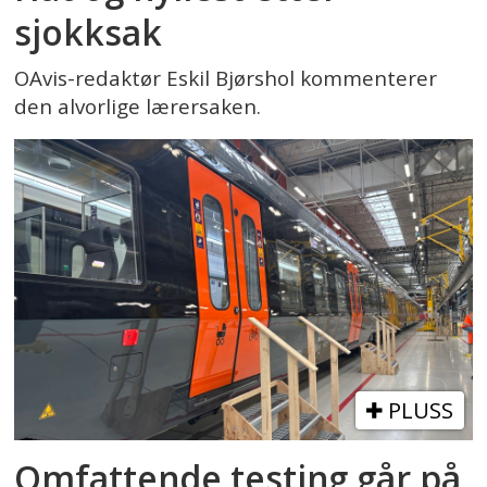
sjokksak
OAvis-redaktør Eskil Bjørshol kommenterer
den alvorlige lærersaken.
PLUSS
Omfattende testing går på