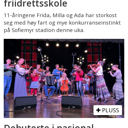
friidrettsskole
11-åringene Frida, Milla og Ada har storkost
seg med høy fart og mye konkurranseinstinkt
på Sofiemyr stadion denne uka.
PLUSS
Debuterte i nasjonal