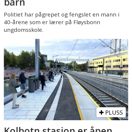
barn
Politiet har pågrepet og fengslet en mann i
40-årene som er lærer på Fløysbonn
ungdomsskole.
PLUSS
Kolbotn stasjon er åpen