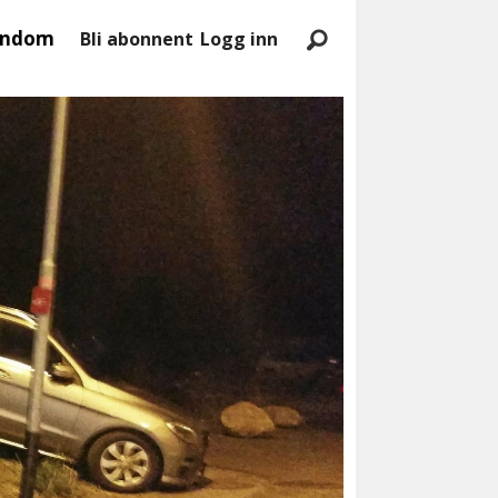
endom
Bli abonnent
Logg inn