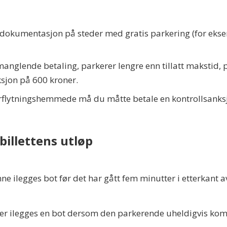
 dokumentasjon på steder med gratis parkering (for eksem
nglende betaling, parkerer lengre enn tillatt makstid, pa
ksjon på 600 kroner.
orflytningshemmede må du måtte betale en kontrollsanksjon
billettens utløp
ne ilegges bot før det har gått fem minutter i etterkant av 
r ilegges en bot dersom den parkerende uheldigvis komme