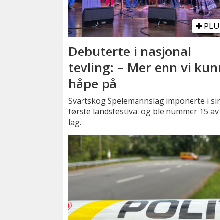
PLU
Debuterte i nasjonal
tevling: – Mer enn vi ku
håpe på
Svartskog Spelemannslag imponerte i si
første landsfestival og ble nummer 15 av
lag.