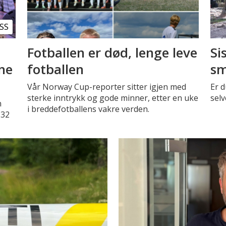
SS
Fotballen er død, lenge leve
Si
nne
fotballen
sm
Vår Norway Cup-reporter sitter igjen med
Er d
sterke inntrykk og gode minner, etter en uke
selv
n
i breddefotballens vakre verden.
 32