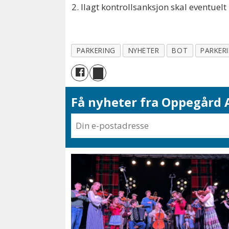
Ilagt kontrollsanksjon skal eventuel
PARKERING
NYHETER
BOT
PARKER
Få nyheter fra Oppegård A