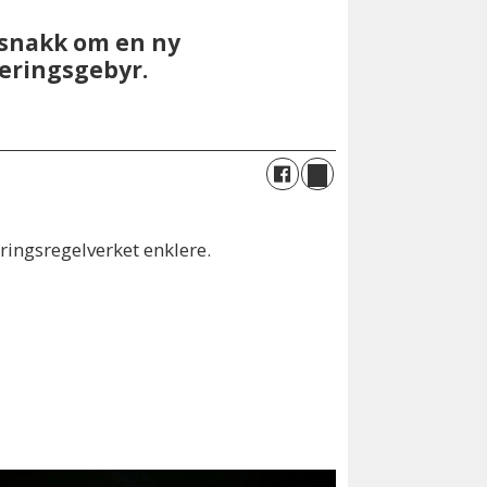
r snakk om en ny
keringsgebyr.
eringsregelverket enklere.