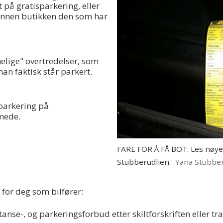
t på gratisparkering, eller
 annen butikken den som har
elige" overtredelser, som
man faktisk står parkert.
lparkering på
mede.
FARE FOR Å FÅ BOT: Les nøye
Stubberudlien.
Yana Stubber
 for deg som bilfører:
nse-, og parkeringsforbud etter skiltforskriften eller traf