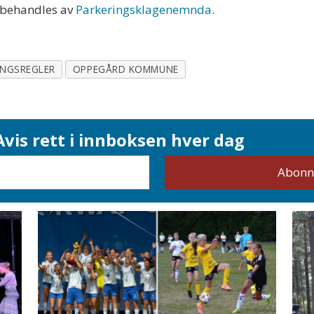
t behandles av
Parkeringsklagenemnda
.
INGSREGLER
OPPEGÅRD KOMMUNE
vis rett i innboksen hver dag