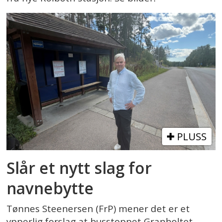
PLUSS
Slår et nytt slag for
navnebytte
Tønnes Steenersen (FrP) mener det er et
ypperlig forslag at busstoppet Granholtet