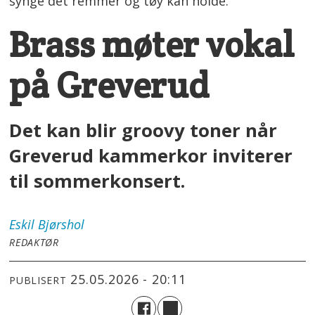
synge det remmer og tøy kan holde.
Brass møter vokal
på Greverud
Det kan blir groovy toner når
Greverud kammerkor inviterer
til sommerkonsert.
Eskil
Bjørshol
REDAKTØR
25.05.2026 - 20:11
PUBLISERT