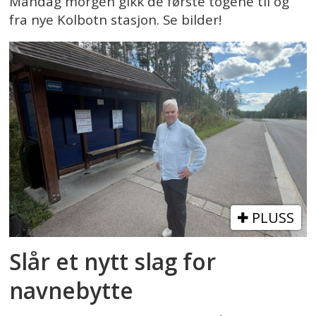
Mandag morgen gikk de første togene til og
fra nye Kolbotn stasjon. Se bilder!
PLUSS
Slår et nytt slag for
navnebytte