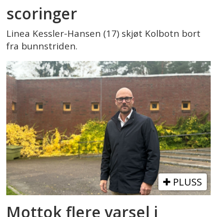
scoringer
Linea Kessler-Hansen (17) skjøt Kolbotn bort
fra bunnstriden.
PLUSS
Mottok flere varsel i