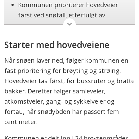
Kommunen prioriterer hovedveier
først ved snøfall, etterfulgt av
bussruter og bratte bakker.
Brøyting og strøing skjer i 24
Starter med hovedveiene
områder, med en tidsramme på seks
til åtte timer avhengig av forholdene.
Når snøen laver ned, følger kommunen en
fast prioritering for brøyting og strøing.
Skoler og barnehager skal være
Hovedveier tas først, før bussruter og bratte
ferdig brøytet innen klokken 07.00,
bakker. Deretter følger samleveier,
mens andre bygg brøytes etter
atkomstveier, gang- og sykkelveier og
behov.
fortau, når snødybden har passert fem
centimeter.
Oppsummeringen er generert av Labrador
AI, men gjennomlest av en journalist.
Kommunen er delt inn i 24 brøyteområder,