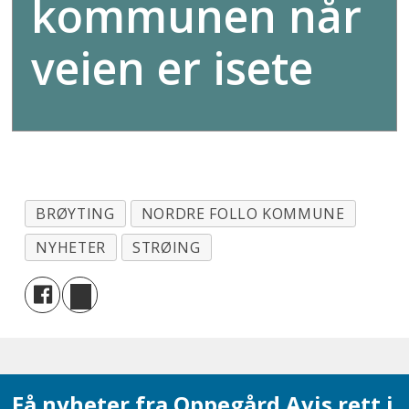
kommunen når
veien er isete
BRØYTING
NORDRE FOLLO KOMMUNE
NYHETER
STRØING
Få nyheter fra Oppegård Avis rett i