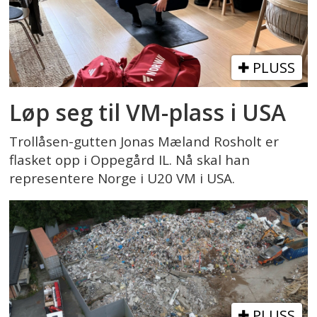
PLUSS
Løp seg til VM-plass i USA
Trollåsen-gutten Jonas Mæland Rosholt er
flasket opp i Oppegård IL. Nå skal han
representere Norge i U20 VM i USA.
PLUSS