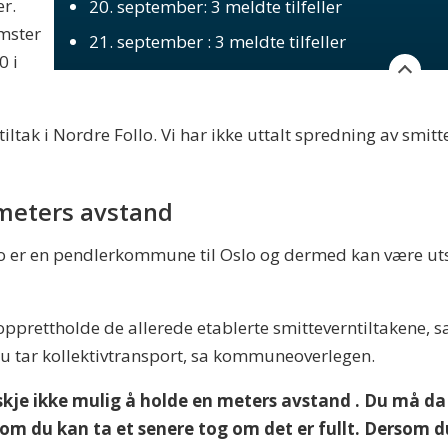
r.
20. september: 3 meldte tilfeller
mster
21. september : 3 meldte tilfeller
0 i
 tiltak i Nordre Follo. Vi har ikke uttalt spredning av smi
meters avstand
o er en pendlerkommune til Oslo og dermed kan være utsa
å opprettholde de allerede etablerte smitteverntiltakene
du tar kollektivtransport, sa kommuneoverlegen.
skje ikke mulig å holde en meters avstand . Du må da 
re om du kan ta et senere tog om det er fullt. Dersom 