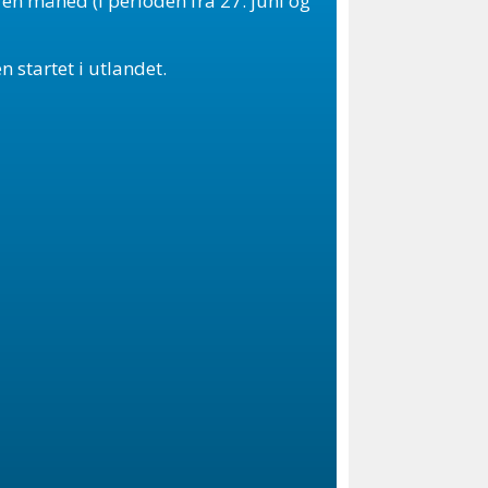
n en måned (i perioden fra 27. juni og
n startet i utlandet.