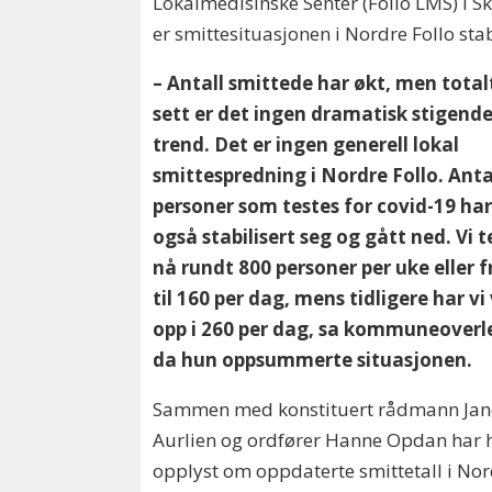
Lokalmedisinske Senter (Follo LMS) i Sk
er smittesituasjonen i Nordre Follo stab
– Antall smittede har økt, men total
sett er det ingen dramatisk stigend
trend. Det er ingen generell lokal
smittespredning i Nordre Follo. Anta
personer som testes for covid-19 ha
også stabilisert seg og gått ned. Vi t
nå rundt 800 personer per uke eller f
til 160 per dag, mens tidligere har vi
opp i 260 per dag, sa kommuneover
da hun oppsummerte situasjonen.
Sammen med konstituert rådmann
Jan
Aurlien
og ordfører Hanne Opdan har 
opplyst om oppdaterte smittetall i No