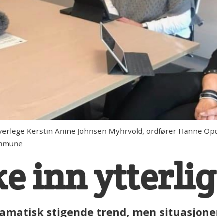
e Kerstin Anine Johnsen Myhrvold, ordfører Hanne Opdan 
kommune
ke inn ytterlig
dramatisk stigende trend, men situasjone