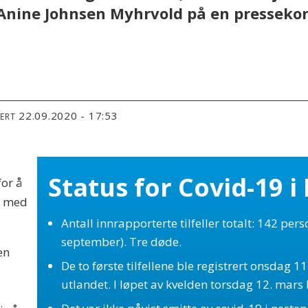
nine Johnsen Myhrvold på en pressekon
22.09.2020 - 17:53
TERT
Status for Covid-19 i
or å
n med
Antall innrapporterte tilfeller totalt: 142 per
september). Tre døde.
en
De to første tilfellene ble registrert onsdag 1
utlandet. I løpet av kvelden torsdag 12. mars b