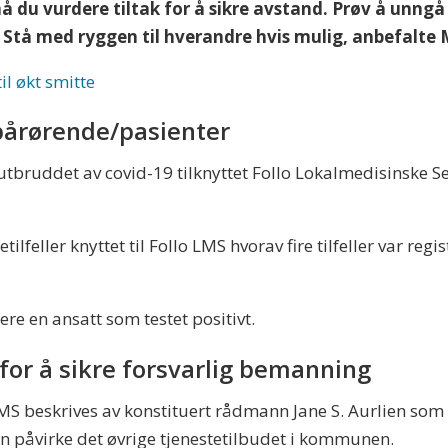
du vurdere tiltak for å sikre avstand. Prøv å unngå i 
 Stå med ryggen til hverandre hvis mulig, anbefalte 
il økt smitte
pårørende/pasienter
tbruddet av covid-19 tilknyttet Follo Lokalmedisinske Se
tilfeller knyttet til Follo LMS hvorav fire tilfeller var reg
ere en ansatt som testet positivt.
for å sikre forsvarlig bemanning
MS beskrives av konstituert rådmann Jane S. Aurlien som u
 påvirke det øvrige tjenestetilbudet i kommunen.