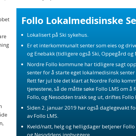
Follo Lokalmedisinske Se
obbet
Lokalisert på Ski sykehus.
are
ning
Er et interkommunalt senter som eies og driv
og Enebakk (tidligere også Ski, Oppegård og
Nordre Follo kommune har tidligere sagt opp
senter for å starte eget lokalmedisinsk sente
Rett før jul ble det klart at Nordre Follo kom
tjenestene, så de måtte søke Follo LMS om å f
Follo, og Nesodden trakk seg ut, driftes Foll
n
Siden 2. januar 2019 har også daglegevakt for
både
av Follo LMS.
n,
Kveld/natt, helg og helligdager betjener Foll
og Nesoddens innbyggere.