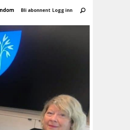
endom
Bli abonnent
Logg inn