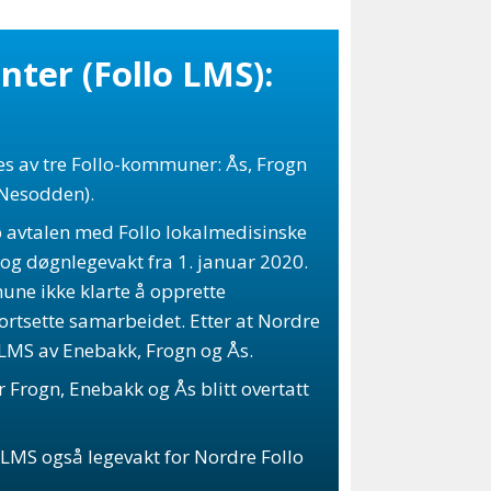
nter (Follo LMS):
es av tre Follo-kommuner: Ås, Frogn
 Nesodden).
 avtalen med Follo lokalmedisinske
r og døgnlegevakt fra 1. januar 2020.
mune ikke klarte å opprette
ortsette samarbeidet. Etter at Nordre
o LMS av Enebakk, Frogn og Ås.
 Frogn, Enebakk og Ås blitt overtatt
o LMS også legevakt for Nordre Follo