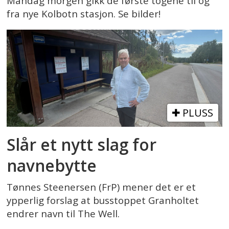
Mandag morgen gikk de første togene til og
fra nye Kolbotn stasjon. Se bilder!
PLUSS
Slår et nytt slag for
navnebytte
Tønnes Steenersen (FrP) mener det er et
ypperlig forslag at busstoppet Granholtet
endrer navn til The Well.