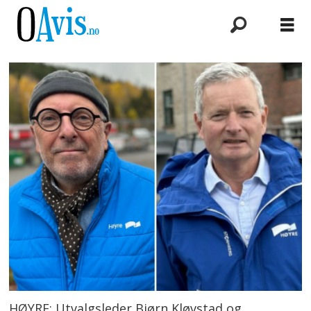
HØYRE: Utvalgsleder Bjørn Kløvstad og