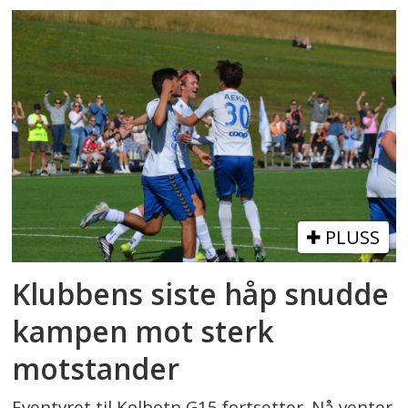
PLUSS
Klubbens siste håp snudde
kampen mot sterk
motstander
Eventyret til Kolbotn G15 fortsetter. Nå venter