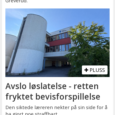
Greverud.
PLUSS
Avslo løslatelse - retten
fryktet bevisforspillelse
Den siktede læreren nekter på sin side for å
ha gjort noe straffbart.