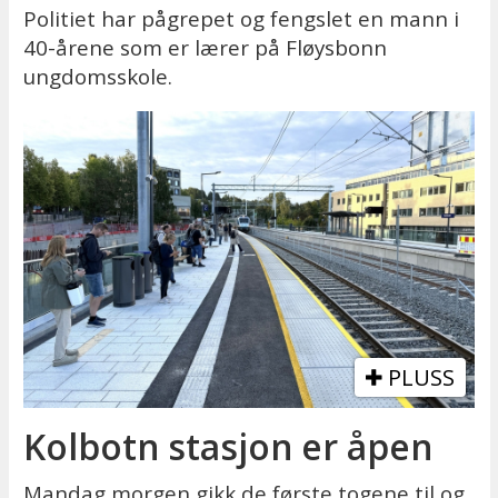
Politiet har pågrepet og fengslet en mann i
40-årene som er lærer på Fløysbonn
ungdomsskole.
PLUSS
Kolbotn stasjon er åpen
Mandag morgen gikk de første togene til og