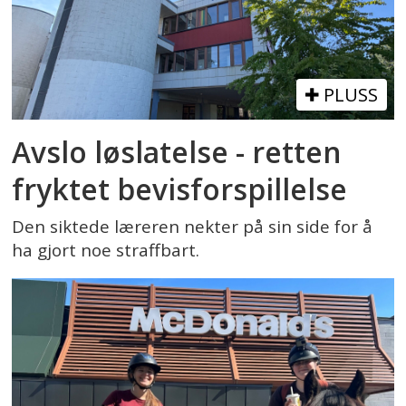
PLUSS
Avslo løslatelse - retten
fryktet bevisforspillelse
Den siktede læreren nekter på sin side for å
ha gjort noe straffbart.