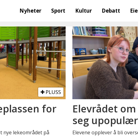
Nyheter
Sport
Kultur
Debatt
Ei
PLUSS
eplassen for
Elevrådet om 
seg upopulær
et nye lekeområdet på
Elevene opplever å bli overs