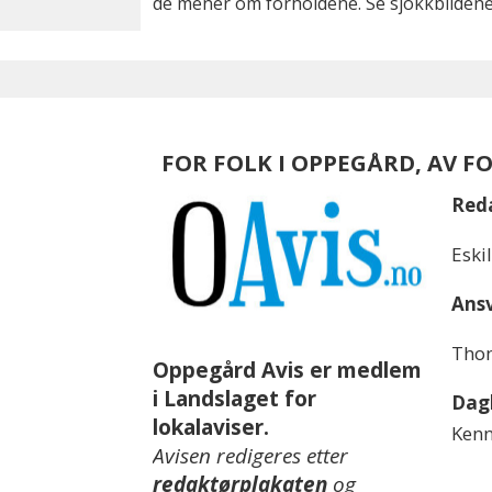
de mener om forholdene. Se sjokkbildene
FOR FOLK I OPPEGÅRD, AV F
Red
Eski
Ansv
Thom
Oppegård Avis er medlem
i Landslaget for
Dagl
lokalaviser.
Kenn
Avisen redigeres etter
redaktørplakaten
og