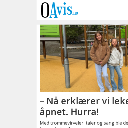
Emne:
elevrådet
– Nå erklærer vi lek
åpnet. Hurra!
Med trommevirveler, taler og sang ble d