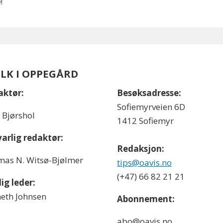
!
OLK I OPPEGÅRD
aktør:
Besøksadresse:
Sofiemyrveien 6D
l Bjørshol
1412 Sofiemyr
arlig redaktør:
Redaksjon:
as N. Witsø-Bjølmer
tips@oavis.no
(+47) 66 82 21 21
ig leder:
eth Johnsen
Abonnement:
abo@oavis.no