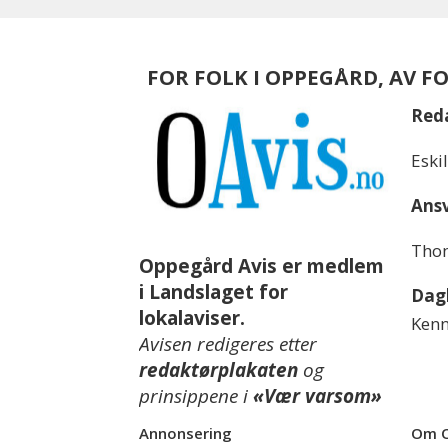
FOR FOLK I OPPEGÅRD, AV F
Red
Eski
Ansv
Thom
Oppegård Avis er medlem
i Landslaget for
Dagl
lokalaviser.
Kenn
Avisen redigeres etter
redaktørplakaten
og
prinsippene i
«Vær varsom»
Annonsering
Om O