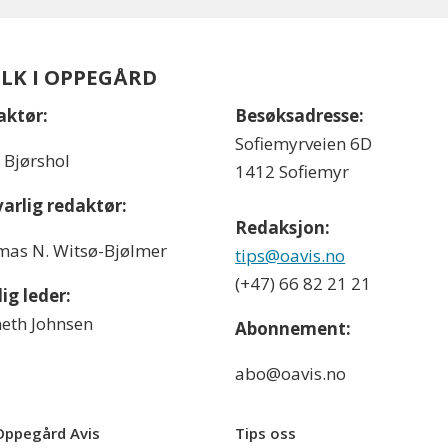
OLK I OPPEGÅRD
aktør:
Besøksadresse:
Sofiemyrveien 6D
l Bjørshol
1412 Sofiemyr
arlig redaktør:
Redaksjon:
as N. Witsø-Bjølmer
tips@oavis.no
(+47) 66 82 21 21
ig leder:
eth Johnsen
Abonnement:
abo@oavis.no
ppegård Avis
Tips oss