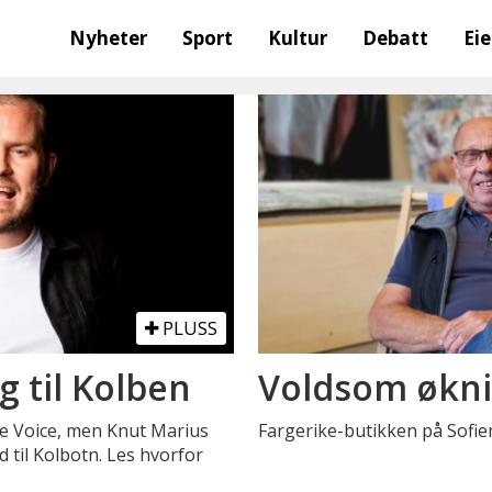
Nyheter
Sport
Kultur
Debatt
Ei
PLUSS
g til Kolben
Voldsom økni
e Voice, men Knut Marius
Fargerike-butikken på Sofiem
d til Kolbotn. Les hvorfor