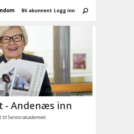
endom
Bli abonnent
Logg inn
t - Andenæs inn
til Seniorakademiet.