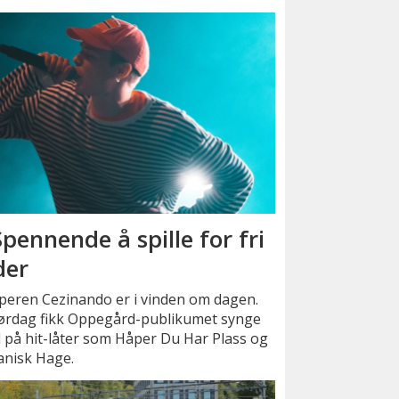
Spennende å spille for fri
der
peren Cezinando er i vinden om dagen.
lørdag fikk Oppegård-publikumet synge
 på hit-låter som Håper Du Har Plass og
anisk Hage.