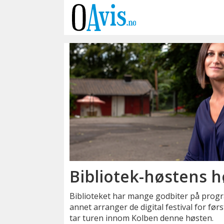
Emne:
høstprogram
Bibliotek-høstens 
Biblioteket har mange godbiter på prog
annet arranger de digital festival for før
tar turen innom Kolben denne høsten.