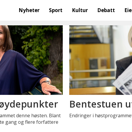
Nyheter
Sport
Kultur
Debatt
Ei
høydepunkter
Bentestuen u
rammet denne høsten. Blant
Endringer i høstprogrammet 
ste gang og flere forfattere