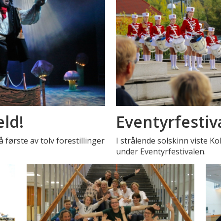
ld!
Eventyrfestiv
første av tolv forestillinger
I strålende solskinn viste Ko
under Eventyrfestivalen.