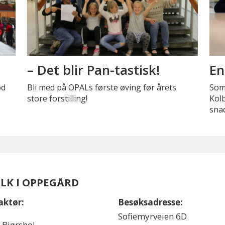
– Det blir Pan-tastisk!
En
od
Bli med på OPALs første øving før årets
Somm
store forstilling!
Kolb
snad
OLK I OPPEGÅRD
aktør:
Besøksadresse:
Sofiemyrveien 6D
l Bjørshol