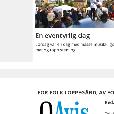
En eventyrlig dag
Lørdag var en dag med masse musikk, g
mat og topp steming.
FOR FOLK I OPPEGÅRD, AV F
Red
Eski