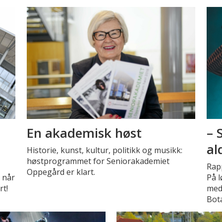
En akademisk høst
– 
al
Historie, kunst, kultur, politikk og musikk:
høstprogrammet for Seniorakademiet
Rap
Oppegård er klart.
 når
På 
t!
med
Bot