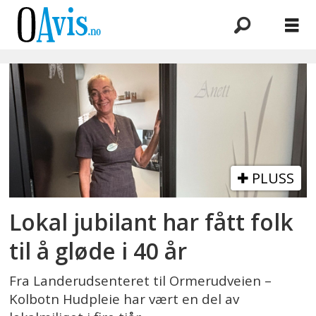
Emne:
hudpleie
PLUSS
Lokal jubilant har fått folk
til å gløde i 40 år
Fra Landerudsenteret til Ormerudveien –
Kolbotn Hudpleie har vært en del av