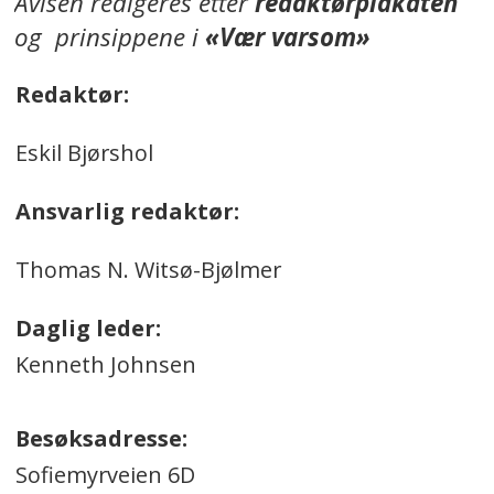
Avisen redigeres etter
redaktørplakaten
og prinsippene i
«Vær varsom»
Redaktør:
Eskil Bjørshol
Ansvarlig redaktør:
Thomas N. Witsø-Bjølmer
Daglig leder:
Kenneth Johnsen
Besøksadresse:
Sofiemyrveien 6D