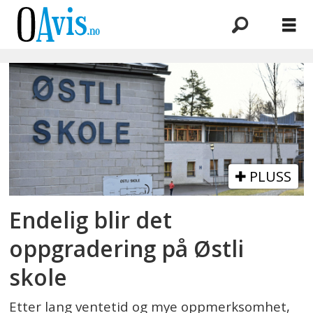
Emne:
lekeapparater
PLUSS
Endelig blir det
oppgradering på Østli
skole
Etter lang ventetid og mye oppmerksomhet,