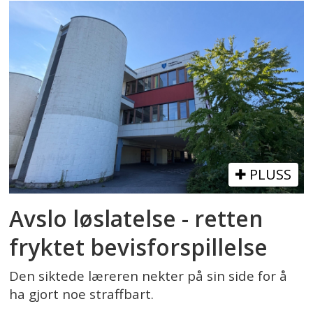
PLUSS
Avslo løslatelse - retten
fryktet bevisforspillelse
Den siktede læreren nekter på sin side for å
ha gjort noe straffbart.