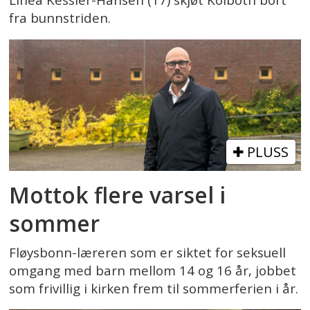
Linea Kessler-Hansen (17) skjøt Kolbotn bort
fra bunnstriden.
PLUSS
Mottok flere varsel i
sommer
Fløysbonn-læreren som er siktet for seksuell
omgang med barn mellom 14 og 16 år, jobbet
som frivillig i kirken frem til sommerferien i år.