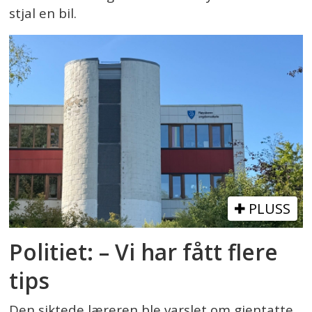
stjal en bil.
PLUSS
Politiet: – Vi har fått flere
tips
Den siktede læreren ble varslet om gjentatte