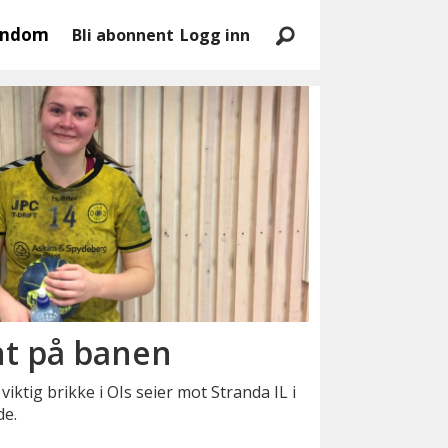
endom
Bli abonnent
Logg inn
nt på banen
iktig brikke i OIs seier mot Stranda IL i
de.