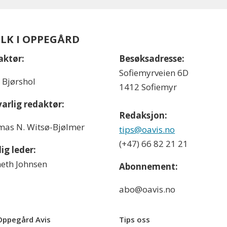
OLK I OPPEGÅRD
aktør:
Besøksadresse:
Sofiemyrveien 6D
l Bjørshol
1412 Sofiemyr
arlig redaktør:
Redaksjon:
as N. Witsø-Bjølmer
tips@oavis.no
(+47) 66 82 21 21
ig leder:
eth Johnsen
Abonnement:
abo@oavis.no
ppegård Avis
Tips oss