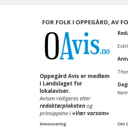
FOR FOLK I OPPEGÅRD, AV F
Red
Eski
Ansv
Thom
Oppegård Avis er medlem
i Landslaget for
Dagl
lokalaviser.
Kenn
Avisen redigeres etter
redaktørplakaten
og
prinsippene i
«Vær varsom»
Annonsering
Om O