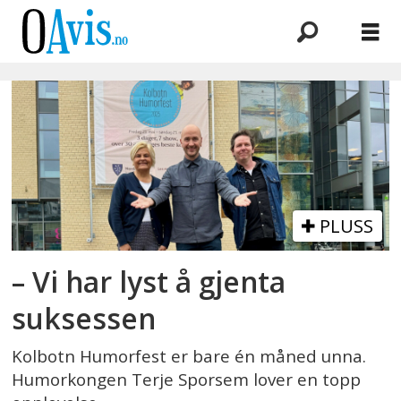
Emne:
lone
schrøder
PLUSS
– Vi har lyst å gjenta
suksessen
Kolbotn Humorfest er bare én måned unna.
Humorkongen Terje Sporsem lover en topp