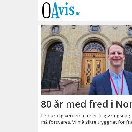
Emne:
nato
80 år med fred i No
I en urolig verden minner frigjøringsdage
må forsvares. Vi må sikre trygghet for fr