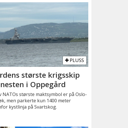
PLUSS
rdens største krigsskip
 nesten i Oppegård
av NATOs største maktsymbol er på Oslo-
øk, men parkerte kun 1400 meter
for kystlinja på Svartskog.