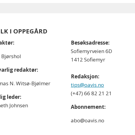
OLK I OPPEGÅRD
aktør:
Besøksadresse:
Sofiemyrveien 6D
l Bjørshol
1412 Sofiemyr
arlig redaktør:
Redaksjon:
as N. Witsø-Bjølmer
tips@oavis.no
(+47) 66 82 21 21
ig leder:
eth Johnsen
Abonnement:
abo@oavis.no