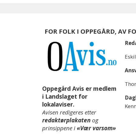
FOR FOLK I OPPEGÅRD, AV F
Red
Eski
Ansv
Thom
Oppegård Avis er medlem
i Landslaget for
Dagl
lokalaviser.
Kenn
Avisen redigeres etter
redaktørplakaten
og
prinsippene i
«Vær varsom»