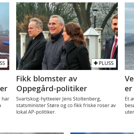
SS
PLUSS
Fikk blomster av
Ve
ger
Oppegård-politiker
er
 har
Svartskog-hytteeier Jens Stoltenberg,
Et 
å
statsminister Støre og co fikk friske roser av
bes
lokal AP-politiker.
uten