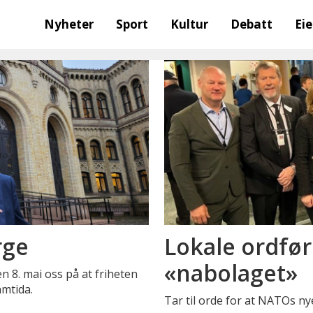
Nyheter
Sport
Kultur
Debatt
Ei
rge
Lokale ordfør
«nabolaget»
n 8. mai oss på at friheten
amtida.
Tar til orde for at NATOs n