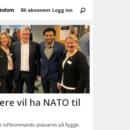
endom
Bli abonnent
Logg inn
ere vil ha NATO til
ye luftkommando plasseres på Rygge.