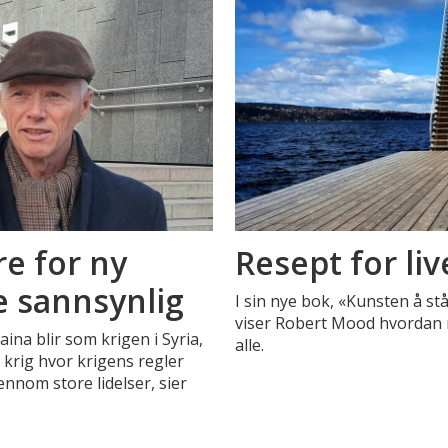
e for ny
Resept for li
te sannsynlig
I sin nye bok, «Kunsten å st
viser Robert Mood hvordan 
ina blir som krigen i Syria,
alle.
ig krig hvor krigens regler
ennom store lidelser, sier