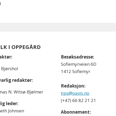
d
OLK I OPPEGÅRD
aktør:
Besøksadresse:
Sofiemyrveien 6D
l Bjørshol
1412 Sofiemyr
arlig redaktør:
Redaksjon:
as N. Witsø-Bjølmer
tips@oavis.no
(+47) 66 82 21 21
ig leder:
eth Johnsen
Abonnement: