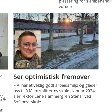
plassering for slambehandli
vurderes.
r
Ser optimistisk fremover
– Vi har et veldig godt arbeidsmiljø og gleder
oss til å få en splitter ny skole i januar 2024,
gg
sier rektor Lene Hammergren Stensli ved
024-
Sofiemyr skole.
år