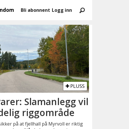
endom
Bli abonnent
Logg inn
PLUSS
arer: Slamanlegg vil
delig riggområde
kker på at fjellhall på Myrvoll er riktig