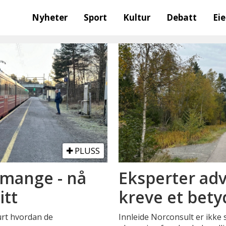
Nyheter
Sport
Kultur
Debatt
Ei
PLUSS
 mange - nå
Eksperter adv
itt
kreve et bety
rt hvordan de
Innleide Norconsult er ikke si