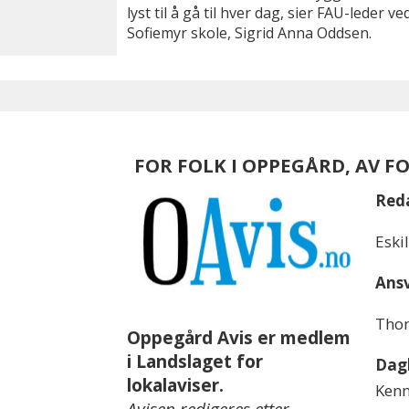
lyst til å gå til hver dag, sier FAU-leder ve
Sofiemyr skole, Sigrid Anna Oddsen.
FOR FOLK I OPPEGÅRD, AV F
Red
Eski
Ansv
Thom
Oppegård Avis er medlem
i Landslaget for
Dagl
lokalaviser.
Kenn
Avisen redigeres etter