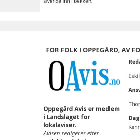
sivende inn i bekken.
FOR FOLK I OPPEGÅRD, AV F
Red
Eski
Ansv
Thom
Oppegård Avis er medlem
i Landslaget for
Dagl
lokalaviser.
Kenn
Avisen redigeres etter