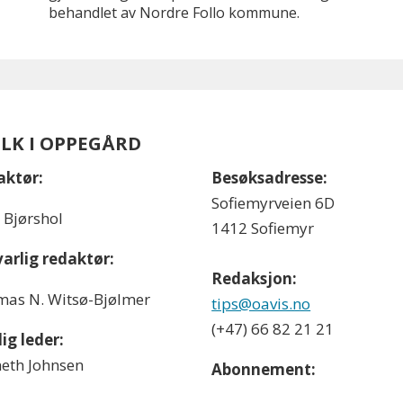
behandlet av Nordre Follo kommune.
OLK I OPPEGÅRD
aktør:
Besøksadresse:
Sofiemyrveien 6D
l Bjørshol
1412 Sofiemyr
arlig redaktør:
Redaksjon:
as N. Witsø-Bjølmer
tips@oavis.no
(+47) 66 82 21 21
ig leder:
eth Johnsen
Abonnement: