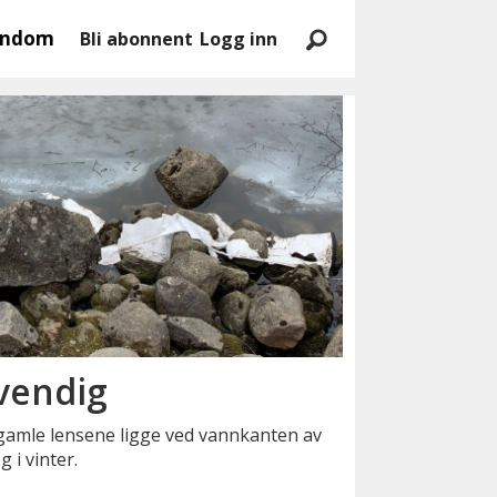
endom
Bli abonnent
Logg inn
vendig
amle lensene ligge ved vannkanten av
 i vinter.