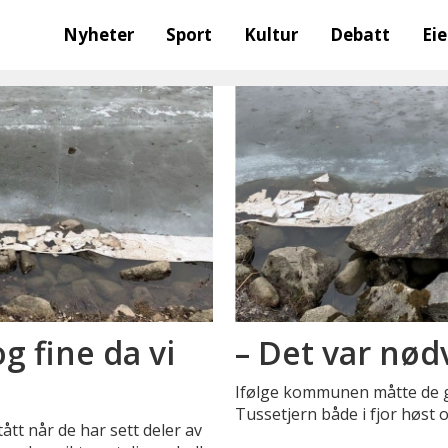
Nyheter
Sport
Kultur
Debatt
Ei
g fine da vi
– Det var nød
Ifølge kommunen måtte de g
Tussetjern både i fjor høst og
t når de har sett deler av