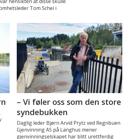
 var hensikten at disse skulle
ksomhetsleder Tom Schei i
rn
– Vi føler oss som den store
syndebukken
,
v
Daglig leder Bjørn Arvid Prytz ved Regnbuen
Gjenvinning AS på Langhus mener
gjenvinningselskapet har blitt urettferdig