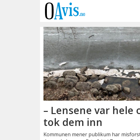
Emne:
oljelekkasje
– Lensene var hele o
tok dem inn
Kommunen mener publikum har misforståt