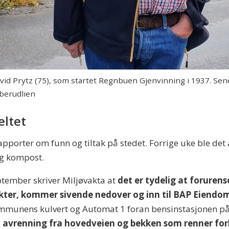
rvid Prytz (75), som startet Regnbuen Gjenvinning i 1937. Sen
bberudlien
eltet
pporter om funn og tiltak på stedet. Forrige uke ble det
g kompost.
ptember skriver Miljøvakta at
det er tydelig at forurens
ter, kommer sivende nedover og inn til BAP Eiendo
kommunens kulvert og Automat 1 foran bensinstasjonen p
 avrenning fra hovedveien og bekken som renner forbi 