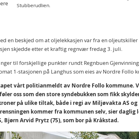
nere
Stubberudlien.
d en beskjed om at oljelekkasjen var fra en oljeutskille
jen skjedde etter et kraftig regnvær fredag 3. juli.
ringer til forskjellige punkter rundt Regnbuen Gjenvinni
Automat 1-stasjonen på Langhus som eies av Nordre Follo
apet vårt politianmeldt av Nordre Follo kommune. Vi 
i føler oss som den store syndebukken som fikk skylde
kroner på ulike tiltak, både i regi av Miljøvakta AS 
rurensningen kommer fra kommunen selv, sier daglig 
 Bjørn Arvid Prytz (75), som bor på Kråkstad.