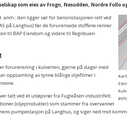
selskap som eies av Frogn, Nesodden, Nordre Follo 
ed. anm.: den ligger sør for bensinstasjonen rett ved
AS på Langhus) før de forurensede stoffene renner
ten til BAP Eiendom og videre til Regnbuen
t
iser forurensning i kulverten, gjerne på dager med
er oppsamling av tynne blålige oljefilmer i
Kar
ensene.
Eie
kulv
er tatt ved et utløpsrør fra Fugleåsen industrifelt.
østs
rboner (oljeprodukter) som stammer fra overvannet
unens pumpestasjon på Langhus, og siger ned mot kommu