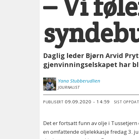
– Vi føl
syndeb
Daglig leder Bjørn Arvid P
gjenvinningselskapet har bl
Yana
Stubberudlien
JOURNALIST
09.09.2020 - 14:59
PUBLISERT
SIST OPPDA
Det er fortsatt funn av olje i Tussetjern 
en omfattende oljelekkasje fredag 3. jul