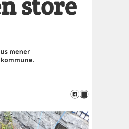
en store
ghus mener
lo kommune.