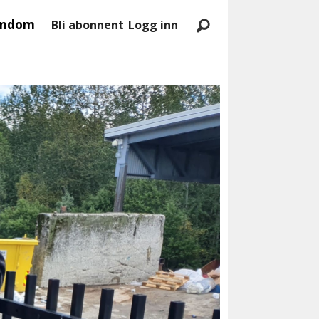
endom
Bli abonnent
Logg inn