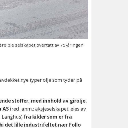
ere ble selskapet overtatt av 75-åringen
 avdekket nye typer olje som tyder på
ende stoffer, med innhold av girolje,
m AS
(red. anm.: aksjeselskapet, eies av
å Langhus)
fra kilder som er fra
det lille industrifeltet nær Follo