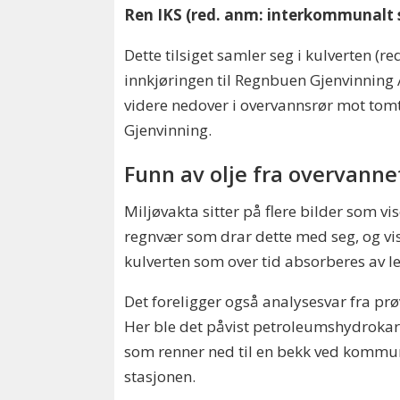
Ren IKS (red. anm: interkommunalt 
Dette tilsiget samler seg i kulverten (r
innkjøringen til Regnbuen Gjenvinning 
videre nedover i overvannsrør mot tom
Gjenvinning.
Funn av olje fra overvanne
Miljøvakta sitter på flere bilder som v
regnvær som drar dette med seg, og vis
kulverten som over tid absorberes av l
Det foreligger også analysesvar fra prøv
Her ble det påvist petroleumshydroka
som renner ned til en bekk ved komm
stasjonen.