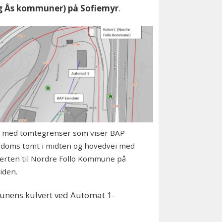
og Ås kommuner) på Sofiemyr
.
t med tomtegrenser som viser BAP
ndoms tomt i midten og hovedvei med
erten til Nordre Follo Kommune på
iden.
nens kulvert ved Automat 1-