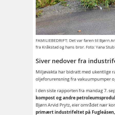
FAMILIEBEDRIFT: Det var faren til Bjørn A
fra Kråkstad og hans bror. Foto: Yana Stu
Siver nedover fra industrif
Miljøvakta har bidratt med ukentlige ra
oljeforurensning fra vakuumpumper o
I den siste rapporten fra mandag 7. se
kompost og andre petroleumsproduk
Bjørn Arvid Prytz, eier området nær 
primært industrifeltet på Fugleåsen,