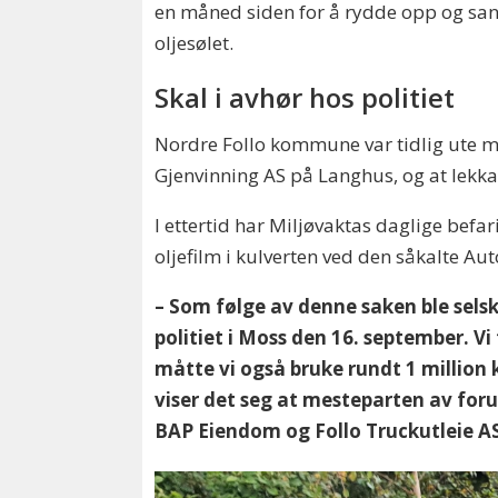
en måned siden for å rydde opp og sa
oljesølet.
Skal i avhør hos politiet
Nordre Follo kommune var tidlig ute me
Gjenvinning AS på Langhus, og at lekkas
I ettertid har Miljøvaktas daglige befa
oljefilm i kulverten ved den såkalte 
– Som følge av denne saken ble selsk
politiet i Moss den 16. september. V
måtte vi også bruke rundt 1 million 
viser det seg at mesteparten av fo
BAP Eiendom og Follo Truckutleie AS,