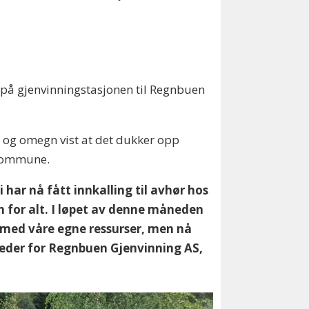
r på gjenvinningstasjonen til Regnbuen
ng og omegn vist at det dukker opp
 kommune.
har nå fått innkalling til avhør hos
n for alt. I løpet av denne måneden
og med våre egne ressurser, men nå
leder for Regnbuen Gjenvinning AS,