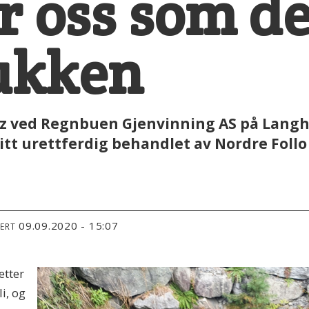
er oss som d
ukken
rytz ved Regnbuen Gjenvinning AS på Lan
itt urettferdig behandlet av Nordre Fol
09.09.2020 - 15:07
TERT
etter
i, og