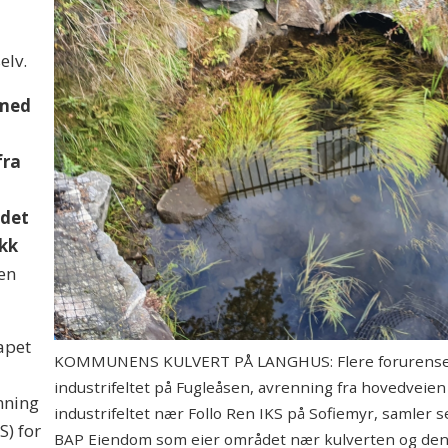
elv.
 med
fra
 det
ikk
ten
apet
KOMMUNENS KULVERT PÅ LANGHUS: Flere forurensede 
industrifeltet på Fugleåsen, avrenning fra hovedveien
nning
industrifeltet nær Follo Ren IKS på Sofiemyr, samler 
S) for
BAP Eiendom som eier området nær kulverten og den 