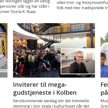
er feiringen ligger en viktig
ulike tros- og livssynssamfu
rsoner står og har stått i
folk med mer tradisjonelle tr
kriver Sturla K. Naas
Inviterer til mega-
Fe
gudstjeneste i Kolben
på
Førstkommende søndag blir det himmelsk
Musl
stemning i stor skala i kulturhuset når det
Grev