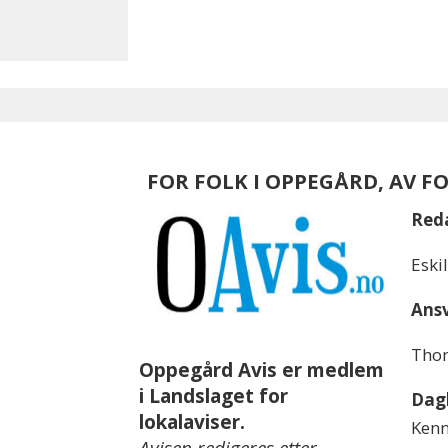
FOR FOLK I OPPEGÅRD, AV F
Red
Eski
Ansv
Thom
Oppegård Avis er medlem
i Landslaget for
Dagl
lokalaviser.
Kenn
Avisen redigeres etter