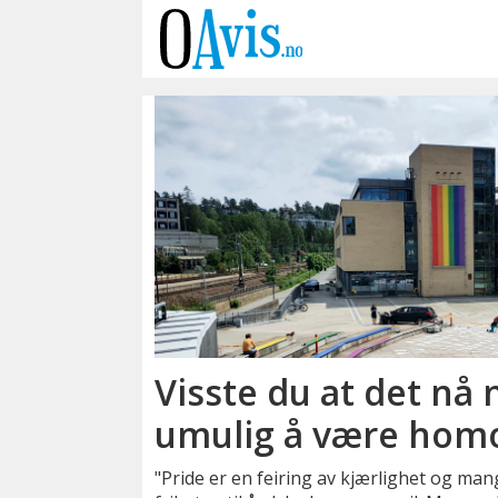
Emne:
religion
Visste du at det nå 
umulig å være homof
"Pride er en feiring av kjærlighet og ma