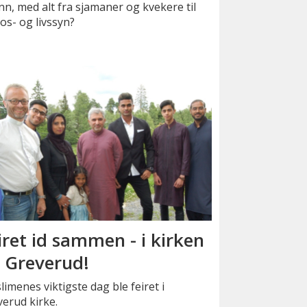
nn, med alt fra sjamaner og kvekere til
os- og livssyn?
iret id sammen - i kirken
 Greverud!
imenes viktigste dag ble feiret i
erud kirke.