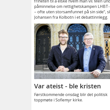
friheten til å elske hvem man vil. Men und
påminnelse om rettighetskampen LHBT-pe
– ofte uten storsamfunnet på sin side", s
Johansen fra Kolbotn i et debattinnlegg.
Var ateist - ble kristen
Førstkommende onsdag blir det politisk
toppmøte i Sofiemyr kirke.