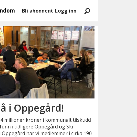
endom
Bli abonnent
Logg inn
 på i Oppegård!
t 4 millioner kroner i kommunalt tilskudd
mfunn i tidligere Oppegård og Ski
i Oppegård har vi medlemmer i cirka 190