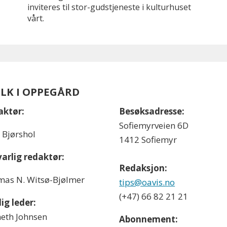
inviteres til stor-gudstjeneste i kulturhuset
vårt.
OLK I OPPEGÅRD
aktør:
Besøksadresse:
Sofiemyrveien 6D
l Bjørshol
1412 Sofiemyr
arlig redaktør:
Redaksjon:
as N. Witsø-Bjølmer
tips@oavis.no
(+47) 66 82 21 21
ig leder:
eth Johnsen
Abonnement: