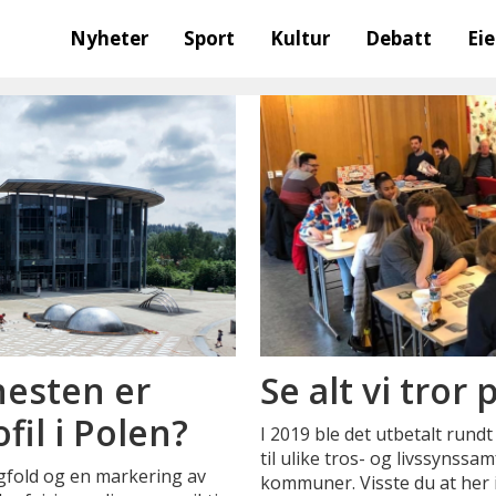
Nyheter
Sport
Kultur
Debatt
Ei
nesten er
Se alt vi tror
il i Polen?
I 2019 ble det utbetalt rund
til ulike tros- og livssynssa
ngfold og en markering av
kommuner. Visste du at her 