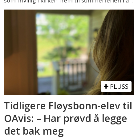
som frivillig i kirken frem til sommerferien i år.
PLUSS
Tidligere Fløysbonn-elev til
OAvis: – Har prøvd å legge
det bak meg