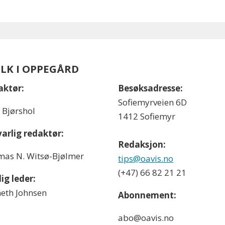
OLK I OPPEGÅRD
aktør:
Besøksadresse:
Sofiemyrveien 6D
l Bjørshol
1412 Sofiemyr
arlig redaktør:
Redaksjon:
as N. Witsø-Bjølmer
tips@oavis.no
(+47) 66 82 21 21
ig leder:
eth Johnsen
Abonnement:
abo@oavis.no