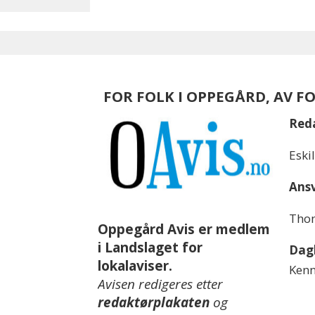
FOR FOLK I OPPEGÅRD, AV F
Red
Eski
Ansv
Thom
Oppegård Avis er medlem
i Landslaget for
Dagl
lokalaviser.
Kenn
Avisen redigeres etter
redaktørplakaten
og