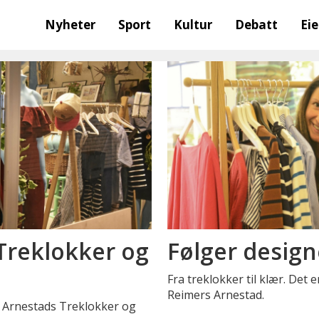
Nyheter
Sport
Kultur
Debatt
Ei
Treklokker og
Følger desi
Fra treklokker til klær. Det e
Reimers Arnestad.
R. Arnestads Treklokker og