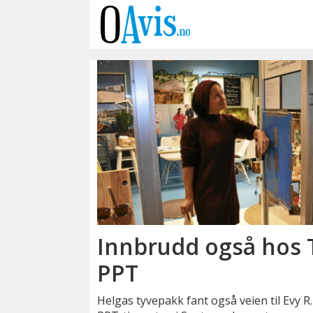
Emne:
treklokker
Innbrudd også hos 
PPT
Helgas tyvepakk fant også veien til Evy 