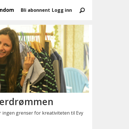
endom
Bli abonnent
Logg inn
gnerdrømmen
r ingen grenser for kreativiteten til Evy