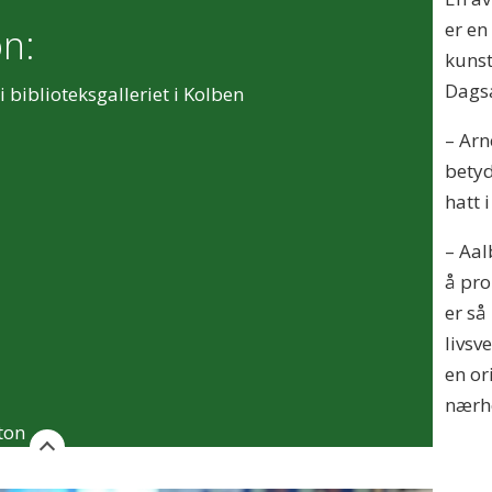
er en
on:
kunst
Dags
 biblioteksgalleriet i Kolben
– Arn
betyd
hatt 
– Aal
å pro
er så
livsv
en or
nærh
ton