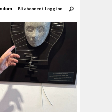
endom
Bli abonnent
Logg inn