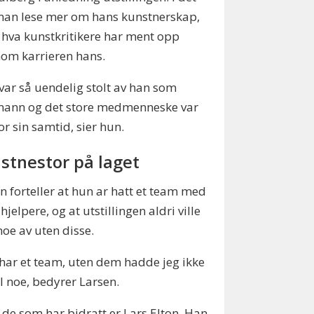
man lese mer om hans kunstnerskap,
 hva kunstkritikere har ment opp
om karrieren hans.
 var så uendelig stolt av han som
mann og det store medmenneske var
or sin samtid, sier hun.
stnestor på laget
n forteller at hun ar hatt et team med
hjelpere, og at utstillingen aldri ville
 noe av uten disse.
 har et team, uten dem hadde jeg ikke
til noe, bedyrer Larsen.
 de som har bidratt er Lars Elton. Han