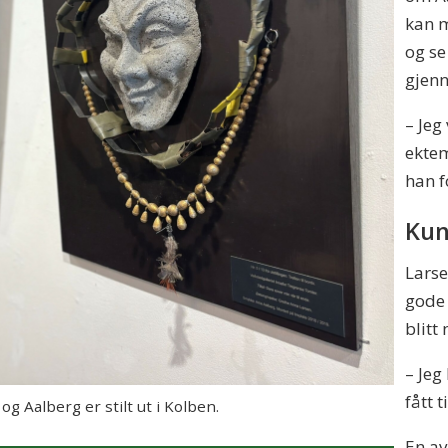
kan 
og se
gjenn
– Jeg
ekte
han f
Kun
Larse
gode 
blitt
– Jeg
fått 
g Aalberg er stilt ut i Kolben.
En av