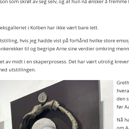
erson som skrøt av seg selv, og at hun nå ønsker å fremme
eksgalleriet i Kolben har ikke vært bare lett.
tilling, hvis jeg hadde vist på forhånd hvilke store emosj
nkerekker til og begripe Arne sine verdier omkring menne
et av midt i en skaperprosess. Det har vært utrolig kreve
ed utstillingen.
Greth
hvera
den s
før A
Nå ha
om Aa