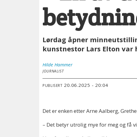
betydning
Lørdag åpner minneutstilli
kunstnestor Lars Elton var h
Hilde
Hammer
JOURNALIST
20.06.2025 - 20:04
PUBLISERT
Det er enken etter Arne Aalberg, Greth
– Det betyr utrolig mye for meg og få vi