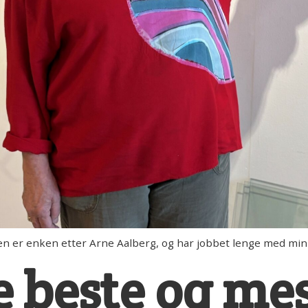
 er enken etter Arne Aalberg, og har jobbet lenge med minn
e beste og me