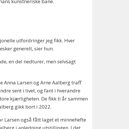
 hans kunstneriske bane.
onelle utfordringer jeg fikk. Hver
sker generelt, sier hun.
nde, en del nedturer, men selvsagt
e Anna Larsen og Arne Aalberg traff
ndre sent i livet, og fant i hverandre
tore kjærligheten. De fikk ti år sammen
alberg gikk bort i 2022.
r Larsen også fått laget et minnehefte
lberg i anledning utstillingen. I det