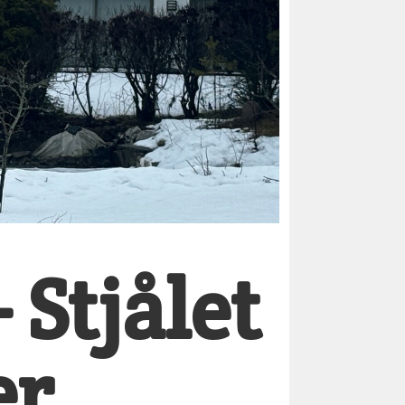
 Stjålet
er