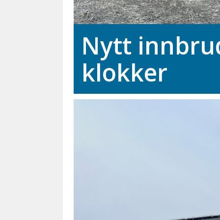
Nytt innbru
klokker