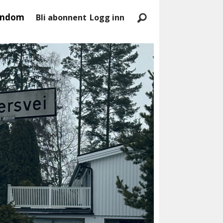
endom
Bli abonnent
Logg inn