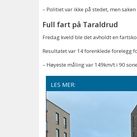
– Politiet var ikke på stedet, men saken 
Full fart på Taraldrud
Fredag kveld ble det avholdt en fartsk
Resultatet var 14 forenklede forelegg fo
– Høyeste måling var 149km/t i 90 sone
LES MER: