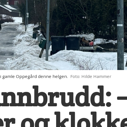
 i gamle Oppegård denne helgen.
Foto: Hilde Hammer
innbrudd: –
r og klokk