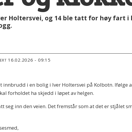
r Holtersvei, og 14 ble tatt for høy fart i 
ogg.
16.02.2026 - 09:15
TERT
 innbrudd i en bolig i Iver Holtersvei på Kolbotn. Ifølge a
skal forholdet ha skjedd i løpet av helgen.
t seg inn den veien. Det fremstår som at det er stjålet s
låsesmed,