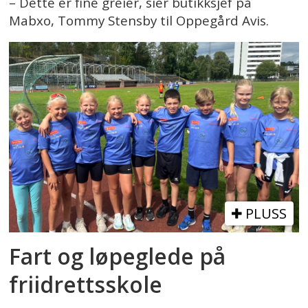
– Dette er fine greier, sier butikksjef på
Mabxo, Tommy Stensby til Oppegård Avis.
PLUSS
Fart og løpeglede på
friidrettsskole