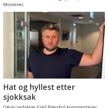
Mossevei.
Hat og hyllest etter
sjokksak
OAvis-redaktør Eskil Bjørshol kommenterer