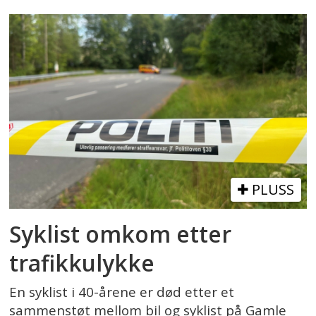
PLUSS
Syklist omkom etter
trafikkulykke
En syklist i 40-årene er død etter et
sammenstøt mellom bil og syklist på Gamle