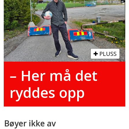
PLUSS
– Her må det
ryddes opp
Bøyer ikke av