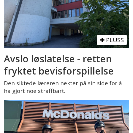
PLUSS
Avslo løslatelse - retten
fryktet bevisforspillelse
Den siktede læreren nekter på sin side for å
ha gjort noe straffbart.