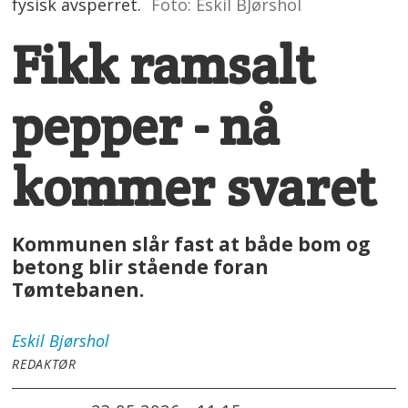
fysisk avsperret.
Foto: Eskil BJørshol
Fikk ramsalt
pepper - nå
kommer svaret
Kommunen slår fast at både bom og
betong blir stående foran
Tømtebanen.
Eskil
Bjørshol
REDAKTØR