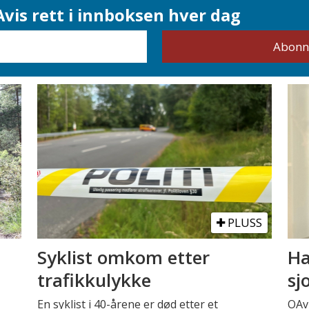
vis rett i innboksen hver dag
PLUSS
Syklist omkom etter
Ha
trafikkulykke
sj
En syklist i 40-årene er død etter et
OAv