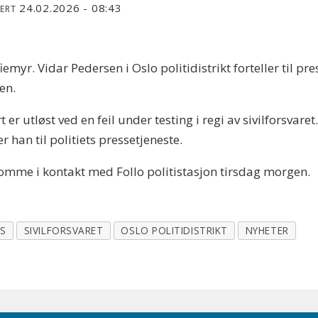
24.02.2026 - 08:43
TERT
yr. Vidar Pedersen i Oslo politidistrikt forteller til pre
gen.
r utløst ved en feil under testing i regi av sivilforsvare
 han til politiets pressetjeneste.
omme i kontakt med Follo politistasjon tirsdag morgen.
IS
SIVILFORSVARET
OSLO POLITIDISTRIKT
NYHETER