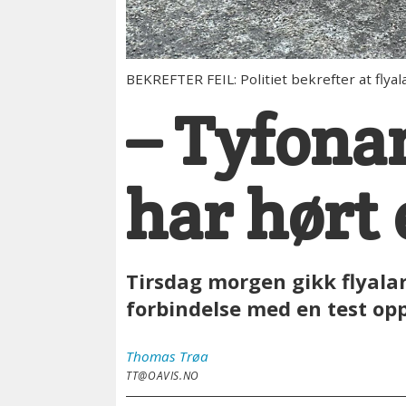
BEKREFTER FEIL: Politiet bekrefter at flyala
– Tyfona
har hørt 
Tirsdag morgen gikk flyalar
forbindelse med en test opp
Thomas
Trøa
TT@OAVIS.NO