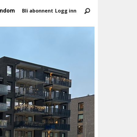
endom
Bli abonnent
Logg inn