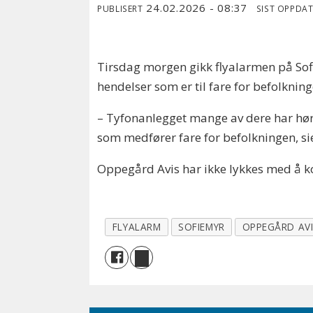
24.02.2026 - 08:37
PUBLISERT
SIST OPPDA
Tirsdag morgen gikk flyalarmen på Sofiem
hendelser som er til fare for befolknin
– Tyfonanlegget mange av dere har hørt e
som medfører fare for befolkningen, sier
Oppegård Avis har ikke lykkes med å k
FLYALARM
SOFIEMYR
OPPEGÅRD AV