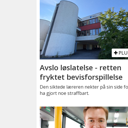
PLU
Avslo løslatelse - retten
fryktet bevisforspillelse
Den siktede læreren nekter på sin side fo
ha gjort noe straffbart.