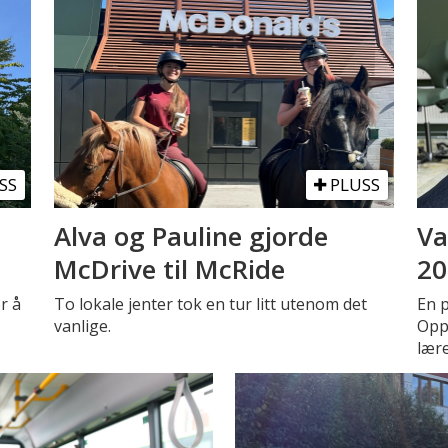
SS
PLUSS
Alva og Pauline gjorde
Va
McDrive til McRide
20
r å
To lokale jenter tok en tur litt utenom det
En 
vanlige.
Oppe
lær