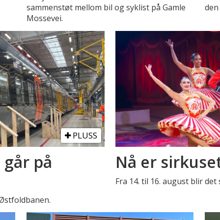
sammenstøt mellom bil og syklist på Gamle
den 
Mossevei.
PLUSS
 går på
Nå er sirkuse
Fra 14. til 16. august blir de
 Østfoldbanen.