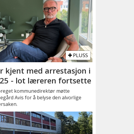
PLUSS
r kjent med arrestasjon i
25 - lot læreren fortsette
preget kommunedirektør møtte
gård Avis for å belyse den alvorlige
ersaken.