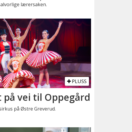
alvorlige lærersaken.
PLUSS
t på vei til Oppegård
t sirkus på Østre Greverud.