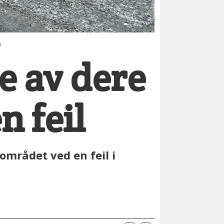
a
e av dere
n feil
området ved en feil i