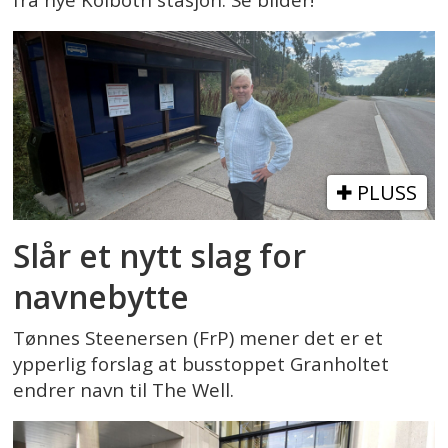
fra nye Kolbotn stasjon. Se bilder!
PLUSS
Slår et nytt slag for
navnebytte
Tønnes Steenersen (FrP) mener det er et
ypperlig forslag at busstoppet Granholtet
endrer navn til The Well.