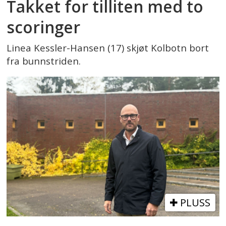
Takket for tilliten med to
scoringer
Linea Kessler-Hansen (17) skjøt Kolbotn bort
fra bunnstriden.
PLUSS