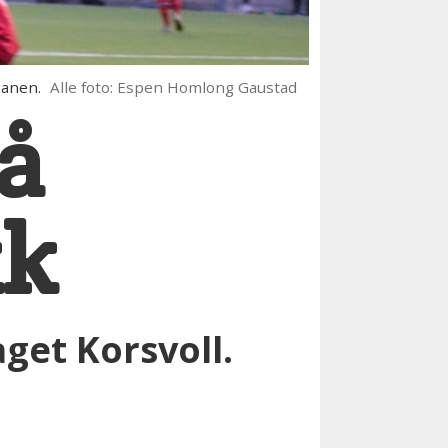
banen.
Alle foto: Espen Homlong Gaustad
nå
kk
get Korsvoll.