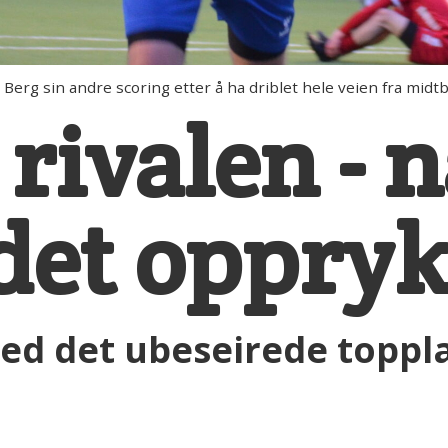
Berg sin andre scoring etter å ha driblet hele veien fra midt
rivalen - 
 det oppry
ed det ubeseirede toppla