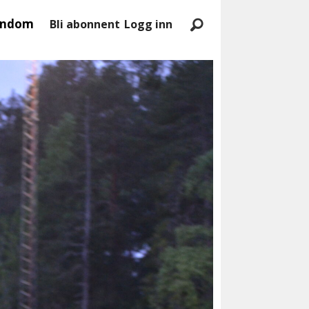
endom
Bli abonnent
Logg inn