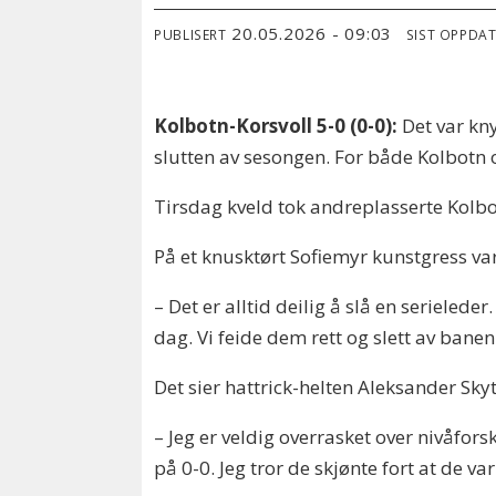
20.05.2026 - 09:03
PUBLISERT
SIST OPPDA
Kolbotn-Korsvoll 5-0 (0-0):
Det var kny
slutten av sesongen. For både Kolbotn o
Tirsdag kveld tok andreplasserte Kolbo
På et knusktørt Sofiemyr kunstgress var 
– Det er alltid deilig å slå en serielede
dag. Vi feide dem rett og slett av banen
Det sier hattrick-helten Aleksander Sk
– Jeg er veldig overrasket over nivåfors
på 0-0. Jeg tror de skjønte fort at de v