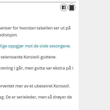
enser for hvordan tabellen ser ut på
edivisjon.
belige oppgjør mot de siste sesongene
.
e seiersvante Korsvoll-guttene.
 trening i går, men gutta var ekstra på i
rventet mer av et ubeseiret Korsvoll.
dag. De er serieleder, men så drøyer de