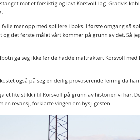
tanget mot et forsiktig og lavt Korsvoll-lag. Gradvis kob
e.
å fylle mer opp med spillere i boks. I første omgang så s
t og det første målet vårt kommer på grunn av det. Så jeg
olbotn ga seg ikke før de hadde maltraktert Korsvoll med h
 kostet også på seg en deilig provoserende feiring da han 
et lite stikk i til Korsvoll på grunn av historien vi har. De
som en revansj, forklarte vingen om hysj-gesten.