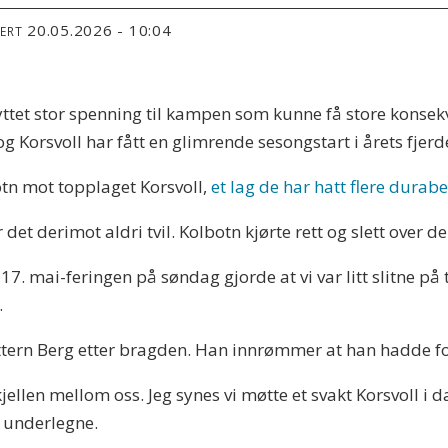
20.05.2026 - 10:04
TERT
ttet stor spenning til kampen som kunne få store konsekv
g Korsvoll har fått en glimrende sesongstart i årets fjerd
tn mot topplaget Korsvoll,
et lag de har hatt flere dura
det derimot aldri tvil. Kolbotn kjørte rett og slett over d
r. 17. mai-feringen på søndag gjorde at vi var litt slitne på
.
yttern Berg etter bragden. Han innrømmer at han hadde fo
kjellen mellom oss. Jeg synes vi møtte et svakt Korsvoll i 
ar underlegne.