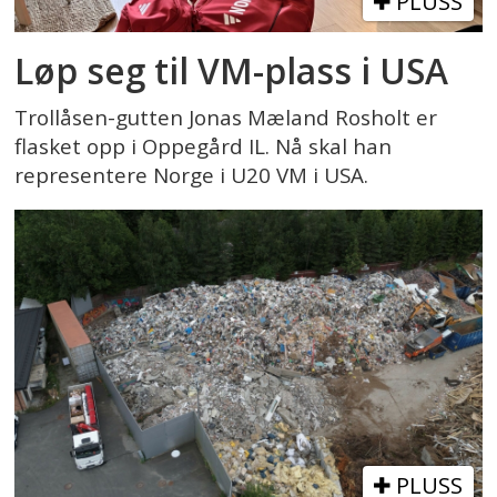
PLUSS
Løp seg til VM-plass i USA
Trollåsen-gutten Jonas Mæland Rosholt er
flasket opp i Oppegård IL. Nå skal han
representere Norge i U20 VM i USA.
PLUSS