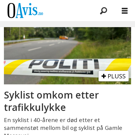
Emne:
gamle
mossevei
PLUSS
Syklist omkom etter
trafikkulykke
En syklist i 40-årene er død etter et
sammenstøt mellom bil og syklist på Gamle