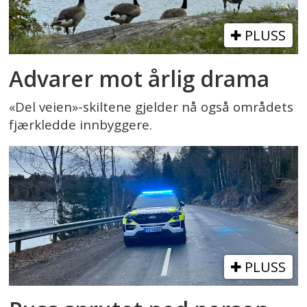
PLUSS
Advarer mot årlig drama
«Del veien»-skiltene gjelder nå også områdets
fjærkledde innbyggere.
PLUSS