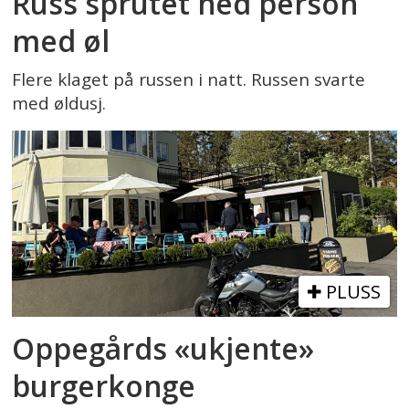
Russ sprutet ned person
med øl
Flere klaget på russen i natt. Russen svarte
med øldusj.
PLUSS
Oppegårds «ukjente»
burgerkonge