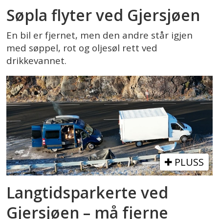
Søpla flyter ved Gjersjøen
En bil er fjernet, men den andre står igjen
med søppel, rot og oljesøl rett ved
drikkevannet.
PLUSS
Langtidsparkerte ved
Gjersjøen – må fjerne