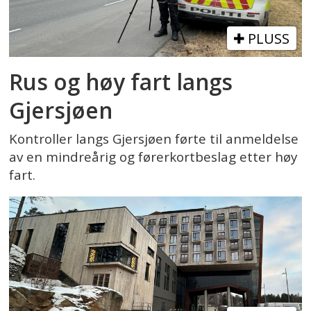
PLUSS
Rus og høy fart langs
Gjersjøen
Kontroller langs Gjersjøen førte til anmeldelse
av en mindreårig og førerkortbeslag etter høy
fart.