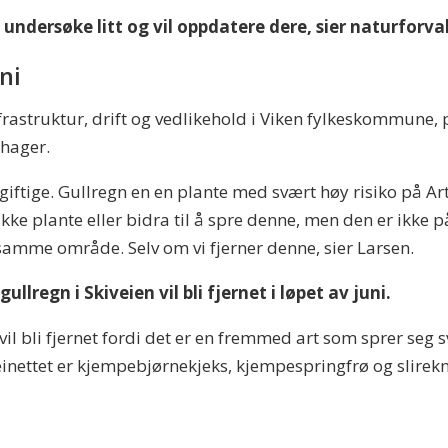
 undersøke litt og vil oppdatere dere, sier naturforva
uni
frastruktur, drift og vedlikehold i Viken fylkeskommune, 
 hager.
er giftige. Gullregn en en plante med svært høy risiko på
ikke plante eller bidra til å spre denne, men den er ikke 
samme område. Selv om vi fjerner denne, sier Larsen.
lregn i Skiveien vil bli fjernet i løpet av juni.
il bli fjernet fordi det er en fremmed art som sprer seg 
einettet er kjempebjørnekjeks, kjempespringfrø og slirekne