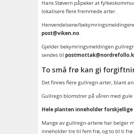
Hans Støvern påpeker at fylkeskommun
lokalisere flere fremmede arter.
Henvendelsene/bekymringsmeldingene s
post@viken.no
.
Gjelder bekymringsmeldingen gullregn
sendes til
postmottak@nordrefollo
To små frø kan gi forgiftn
Det finnes flere gullregn-arter, blant a
Gullregn blomstrer på våren med gule bl
Hele planten inneholder forskjellige
Mange av gullregn-artene har belger med
inneholder tre til fem frø, og to til ti fr