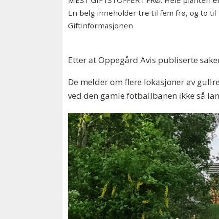
MEST GIFTSTOFFER I FRØ: Hele planten er g
En belg inneholder tre til fem frø, og to til
Giftinformasjonen
Etter at Oppegård Avis publiserte saken
De melder om flere lokasjoner av gullr
ved den gamle fotballbanen ikke så la