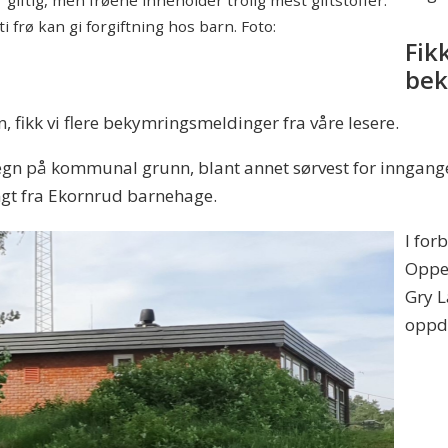
iftig, men frøene inneholder trolig mest giftstoffer.
 ti frø kan gi forgiftning hos barn. Foto:
Fikk
bek
, fikk vi flere bekymringsmeldinger fra våre lesere.
egn på kommunal grunn, blant annet sørvest for inngange
ngt fra Ekornrud barnehage.
I for
Oppeg
Gry L
oppda