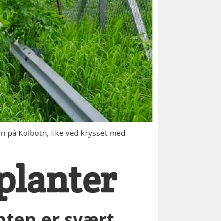
en på Kolbotn, like ved krysset med
 planter
nten er svært