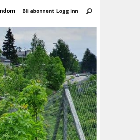
endom
Bli abonnent
Logg inn