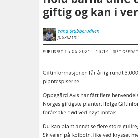
giftig og kan i ve
Yana
Stubberudlien
JOURNALIST
15.06.2021 - 13:14
PUBLISERT
SIST OPPDA
Giftinformasjonen får årlig rundt 3.00
plantespiserne.
Oppegård Avis har fått flere henvendel
Norges giftigste planter. Ifølge Giftinf
forårsake død ved høyt inntak.
Du kan blant annet se flere store gullr
Skiveien på Kolbotn, like ved krysset m