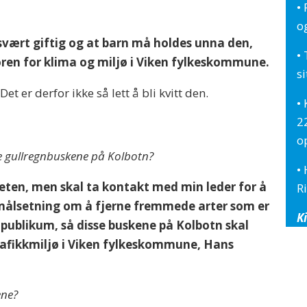
•
og
r svært giftig og at barn må holdes unna den,
• 
ren for klima og miljø i Viken fylkeskommune.
s
et er derfor ikke så lett å bli kvitt den.
•
2
o
re gullregnbuskene på Kolbotn?
•
teten, men skal ta kontakt med min leder for å
R
 målsetning om å fjerne fremmede arter som er
Ki
r publikum, så disse buskene på Kolbotn skal
trafikkmiljø i Viken fylkeskommune, Hans
ene?