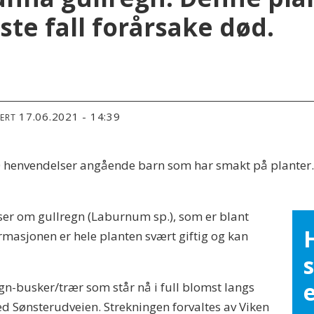
rste fall forårsake død.
17.06.2021 - 14:39
TERT
0 henvendelser angående barn som har smakt på planter. B
ser om gullregn (Laburnum sp.), som er blant
ormasjonen er hele planten svært giftig og kan
s
e
egn-busker/trær som står nå i full blomst langs
ed Sønsterudveien. Strekningen forvaltes av Viken