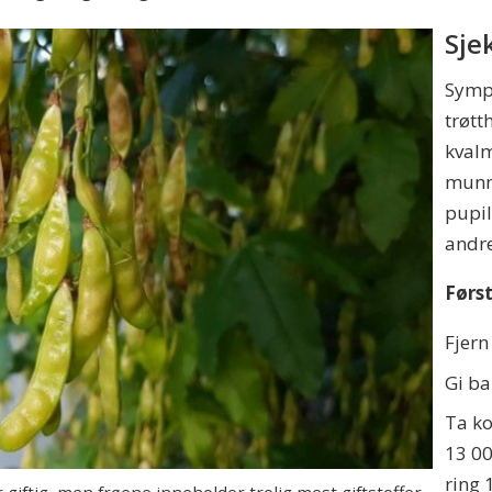
Sje
Sympt
trøtt
kval
munn,
pupil
andr
Først
Fjern
Gi ba
Ta ko
13 00
ring 