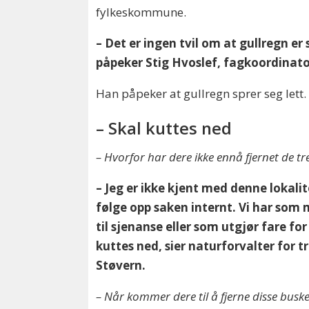
fylkeskommune.
– Det er ingen tvil om at gullregn e
påpeker Stig Hvoslef, fagkoordinato
Han påpeker at gullregn sprer seg lett. D
– Skal kuttes ned
– Hvorfor har dere ikke ennå fjernet de t
– Jeg er ikke kjent med denne lokali
følge opp saken internt. Vi har som
til sjenanse eller som utgjør fare fo
kuttes ned, sier naturforvalter for 
Støvern.
– Når kommer dere til å fjerne disse busk