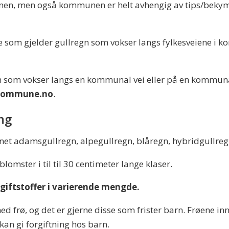
en, men også kommunen er helt avhengig av tips/bekym
om gjelder gullregn som vokser langs fylkesveiene i k
 som vokser langs en kommunal vei eller på en kommunal
.kommune.no
.
ing
nnet adamsgullregn, alpegullregn, blåregn, hybridgullregn.
omster i til til 30 centimeter lange klaser.
 giftstoffer i varierende mengde.
 frø, og det er gjerne disse som frister barn. Frøene inne
ø kan gi forgiftning hos barn.