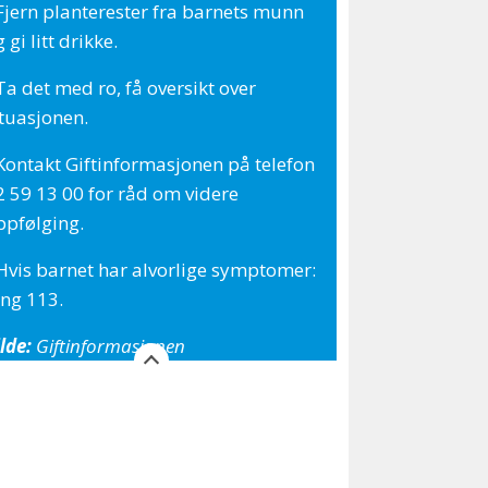
 Fjern planterester fra barnets munn
 gi litt drikke.
Ta det med ro, få oversikt over
ituasjonen.
 Kontakt Giftinformasjonen på telefon
2 59 13 00 for råd om videre
ppfølging.
 Hvis barnet har alvorlige symptomer:
ing 113.
lde:
Giftinformasjonen