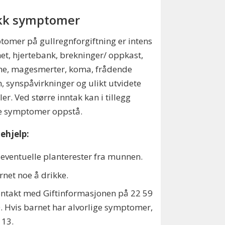
kk symptomer
omer på gullregnforgiftning er intens
het, hjertebank, brekninger/ oppkast,
me, magesmerter, koma, frådende
 synspåvirkninger og ulikt utvidete
ler. Ved større inntak kan i tillegg
e symptomer oppstå.
ehjelp:
 eventuelle planterester fra munnen.
rnet noe å drikke.
ntakt med Giftinformasjonen på 22 59
. Hvis barnet har alvorlige symptomer,
113.