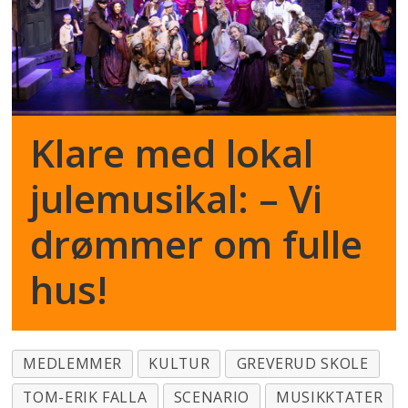
Klare med lokal
julemusikal: – Vi
drømmer om fulle
hus!
MEDLEMMER
KULTUR
GREVERUD SKOLE
TOM-ERIK FALLA
SCENARIO
MUSIKKTATER