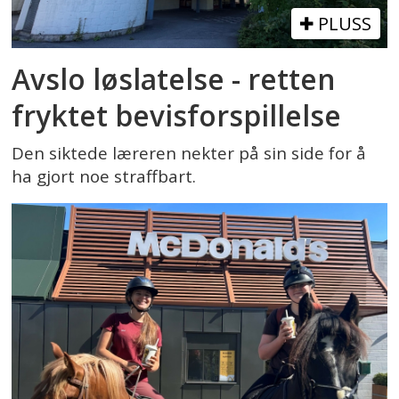
PLUSS
Avslo løslatelse - retten
fryktet bevisforspillelse
Den siktede læreren nekter på sin side for å
ha gjort noe straffbart.