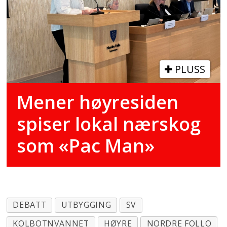
PLUSS
Mener høyresiden
spiser lokal nærskog
som «Pac Man»
DEBATT
UTBYGGING
SV
KOLBOTNVANNET
HØYRE
NORDRE FOLLO