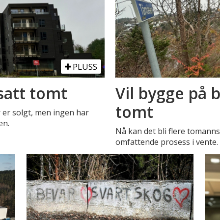
PLUSS
satt tomt
Vil bygge på 
tomt
er er solgt, men ingen har
en.
Nå kan det bli flere tomann
omfattende prosess i vente.