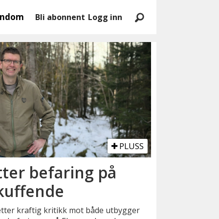
endom
Bli abonnent
Logg inn
PLUSS
ter befaring på
Skuffende
ter kraftig kritikk mot både utbygger