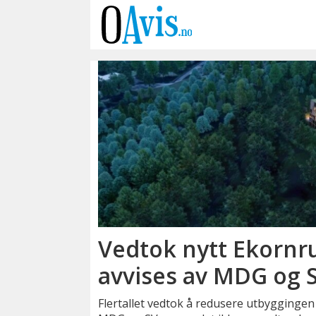
Emne:
utbygging
Vedtok nytt Ekornr
avvises av MDG og 
Flertallet vedtok å redusere utbyggingen