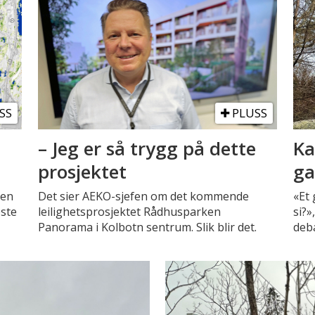
SS
PLUSS
– Jeg er så trygg på dette
Ka
prosjektet
ga
sen
Det sier AEKO-sjefen om det kommende
«Et 
este
leilighetsprosjektet Rådhusparken
si?»
Panorama i Kolbotn sentrum. Slik blir det.
deba