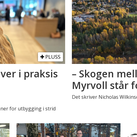
PLUSS
er i praksis
– Skogen mel
Myrvoll står fo
Det skriver Nicholas Wilkinso
er for utbygging i strid