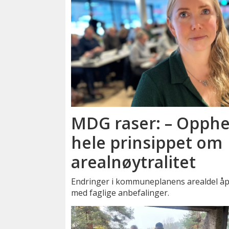
MDG raser: – Opphev
hele prinsippet om
arealnøytralitet
Endringer i kommuneplanens arealdel åpn
med faglige anbefalinger.