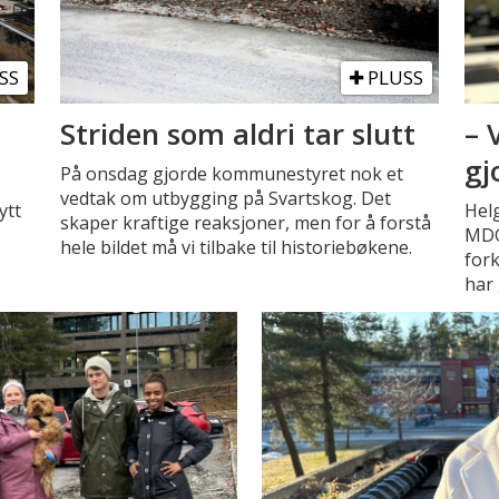
SS
PLUSS
Striden som aldri tar slutt
– 
gj
På onsdag gjorde kommunestyret nok et
vedtak om utbygging på Svartskog. Det
ytt
Helg
skaper kraftige reaksjoner, men for å forstå
MDG
hele bildet må vi tilbake til historiebøkene.
fork
har 