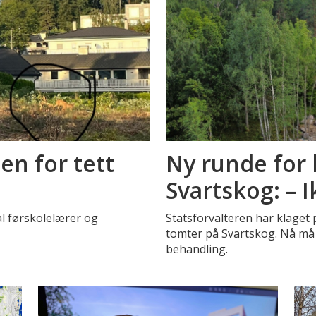
gen for tett
Ny runde for
Svartskog: – 
al førskolelærer og
Statsforvalteren har klaget p
tomter på Svartskog. Nå må s
behandling.