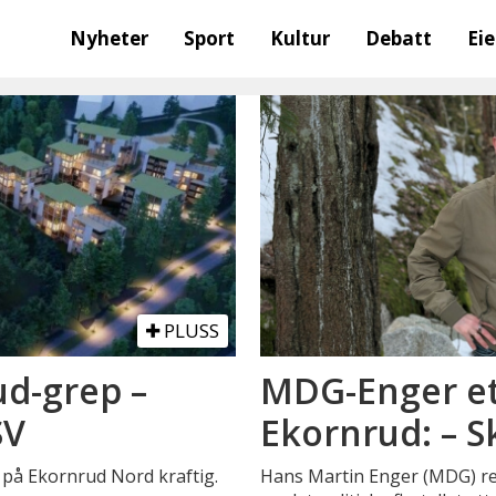
Nyheter
Sport
Kultur
Debatt
Ei
PLUSS
ud-grep –
MDG-Enger et
SV
Ekornrud: – 
 på Ekornrud Nord kraftig.
Hans Martin Enger (MDG) ret