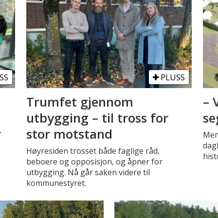
SS
PLUSS
Trumfet gjennom
– 
utbygging – til tross for
se
r
stor motstand
Men
dagl
Høyresiden trosset både faglige råd,
hist
beboere og opposisjon, og åpner for
utbygging. Nå går saken videre til
kommunestyret.