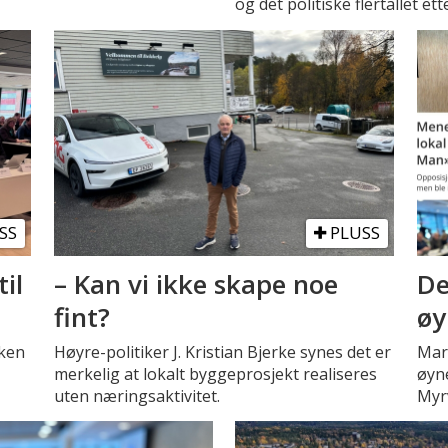
og det politiske flertallet e
SS
PLUSS
il
– Kan vi ikke skape noe
De
fint?
øy
aken
Høyre-politiker J. Kristian Bjerke synes det er
Mar
merkelig at lokalt byggeprosjekt realiseres
øyne
uten næringsaktivitet.
Myrv