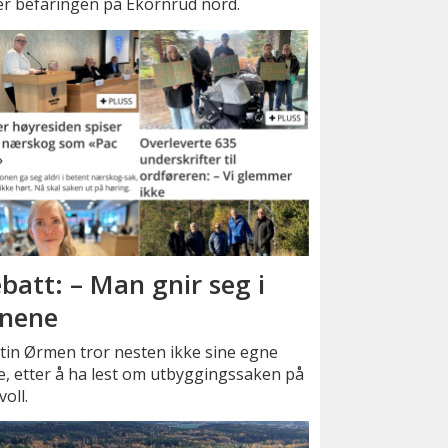
tter befaringen på Ekornrud nord.
batt: – Man gnir seg i
nene
tin Ørmen tror nesten ikke sine egne
, etter å ha lest om utbyggingssaken på
oll.