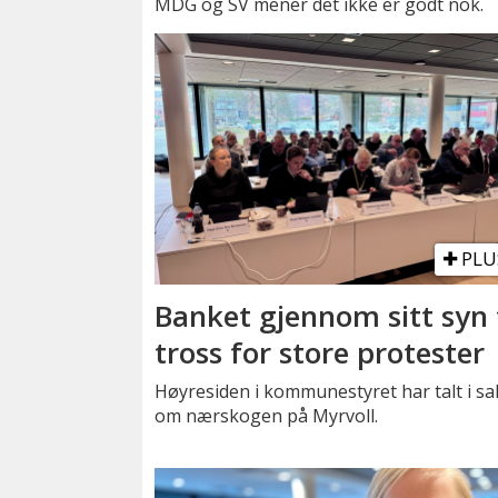
MDG og SV mener det ikke er godt nok.
PLU
Banket gjennom sitt syn t
tross for store protester
Høyresiden i kommunestyret har talt i s
om nærskogen på Myrvoll.