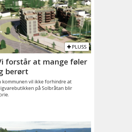
PLUSS
Vi forstår at mange føler
g berørt
 kommunen vil ikke forhindre at
igvarebutikken på Solbråtan blir
orie.