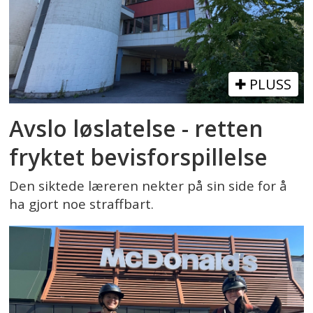
PLUSS
Avslo løslatelse - retten
fryktet bevisforspillelse
Den siktede læreren nekter på sin side for å
ha gjort noe straffbart.