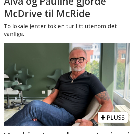
Alva og Pauline gjorde
McDrive til McRide
To lokale jenter tok en tur litt utenom det
vanlige.
PLUSS